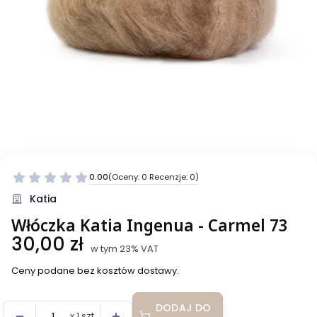
0.00
(Oceny: 0 Recenzje: 0)
Przejdź do sekcji Opinie
Katia
Włóczka Katia Ingenua - Carmel 73
Cena
30,00 zł
w tym 23% VAT
w tym
23%
VAT
Ceny podane bez kosztów dostawy.
DODAJ DO
x 1 szt.