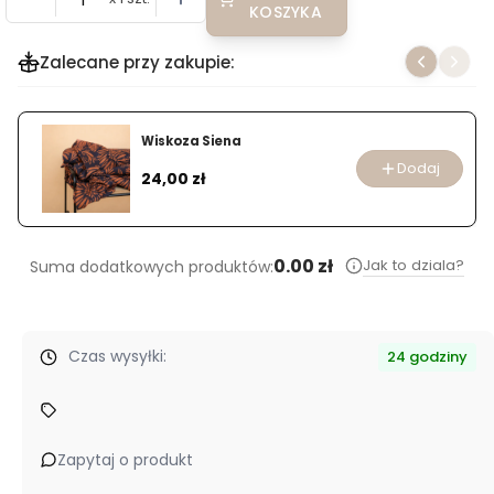
KOSZYKA
Zalecane przy zakupie:
Wiskoza Siena
Dodaj
Cena
24,00 zł
0.00 zł
Jak to dziala?
Suma dodatkowych produktów:
Czas wysyłki:
24 godziny
Zapytaj o produkt