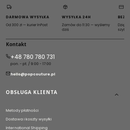
w
w
w
nowej
nowej
nowej
karcie)
karcie)
karcie)
DARMOWA WYSYŁKA
WYSYŁKA 24H
BEZP
Od 300 zł — kurier InPost
Zamów do 11:30 — wyślemy
Dzięki 
dziś
szyfro
Kontakt
+48 780 780 731
pon. - pt. / 9:00 - 17:00
hello@popcouture.pl
Linki w stopce
OBSŁUGA KLIENTA
Metody płatności
Dostawa i koszty wysyłki
International Shipping