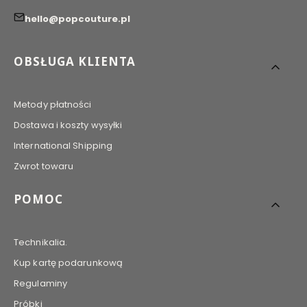
hello@popcouture.pl
Linki w stopce
OBSŁUGA KLIENTA
Metody płatności
Dostawa i koszty wysyłki
International Shipping
Zwrot towaru
POMOC
Technikalia.
Kup kartę podarunkową
Regulaminy
Próbki