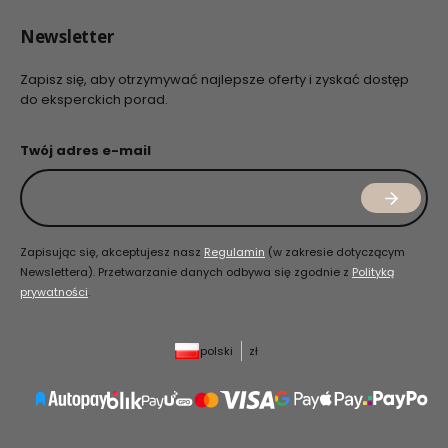
Newsletter
Zapisz się, aby otrzymywać najlepsze oferty i zyskać dostęp
do eksperckich porad.
Twój adres e-mail
Zapisując się, akceptujesz nasz
Regulamin
(w zakresie dotyczącym
Newslettera). Przetwarzanie danych odbywa się zgodnie z
Polityką
prywatności
.
polski
zł