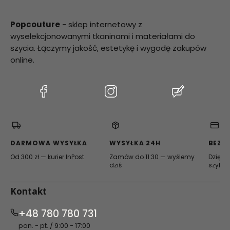
a
b
ł
Popcouture
- sklep internetowy z
u
wyselekcjonowanymi tkaninami i materiałami do
s
z
szycia. Łączymy jakość, estetykę i wygodę zakupów
k
online.
a
B
l
u
(Otwiera
(Otwiera
(Otwiera
e
się
się
się
A
w
w
w
p
p
nowej
nowej
nowej
l
karcie)
karcie)
karcie)
e
DARMOWA WYSYŁKA
WYSYŁKA 24H
BEZP
Od 300 zł — kurier InPost
Zamów do 11:30 — wyślemy
Dzięki 
dziś
szyfro
Kontakt
+48 780 780 731
pon. - pt. / 9:00 - 17:00