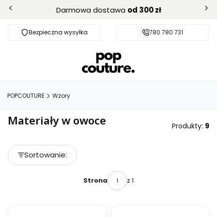
Darmowa dostawa
od 300 zł
Bezpieczna wysyłka
Darmowa dostawa od 300 zł
780 780 731
POPCOUTURE
Wzory
Materiały w owoce
Produkty:
9
Lista produktów
Sortowanie:
Domyślne
z 1
Strona