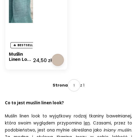
BESTSELLER
Muślin
Linen Look
Cena
24,50 zł
-
Zgaszona
Zieleń
z 1
Strona
Co to jest muślin linen look?
Muślin linen look to wyjątkowy rodzaj tkaniny bawełnianej,
która swoim wyglądem przypomina
len
. Czasami, przez to
podobieństwo, jest ona mylnie określana jako
lniany muślin
.