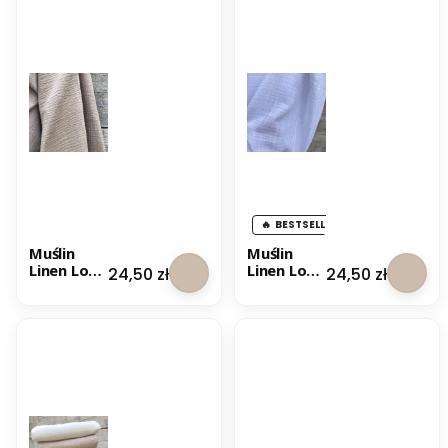
BESTSELLER
Muślin
Muślin
Linen Look
Linen Look
Cena
Cena
24,50 zł
24,50 zł
- Beżowy
- Biały