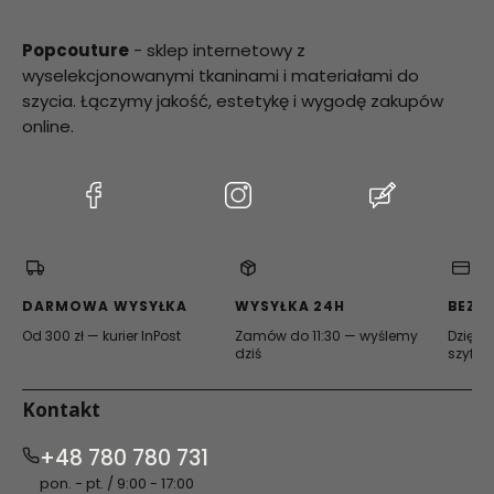
Popcouture
- sklep internetowy z
wyselekcjonowanymi tkaninami i materiałami do
szycia. Łączymy jakość, estetykę i wygodę zakupów
online.
(Otwiera
(Otwiera
(Otwiera
się
się
się
w
w
w
nowej
nowej
nowej
karcie)
karcie)
karcie)
DARMOWA WYSYŁKA
WYSYŁKA 24H
BEZP
Od 300 zł — kurier InPost
Zamów do 11:30 — wyślemy
Dzięki 
dziś
szyfro
Kontakt
+48 780 780 731
pon. - pt. / 9:00 - 17:00