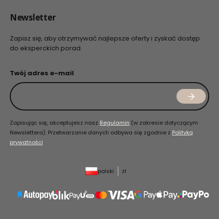
Newsletter
Zapisz się, aby otrzymywać najlepsze oferty i zyskać dostęp
do eksperckich porad.
Twój adres e-mail
Zapisując się, akceptujesz nasz
Regulamin
(w zakresie dotyczącym
Newslettera). Przetwarzanie danych odbywa się zgodnie z
Polityką
prywatności
.
polski
zł