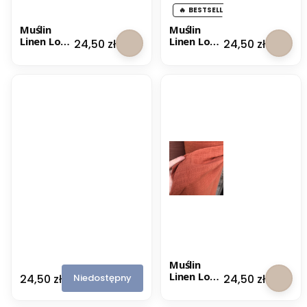
e
BESTSELLER
k
o
Muślin
Muślin
l
Linen Look
Linen Look
Cena
Cena
24,50 zł
24,50 zł
a
- Marsala
- Piaskowy
d
o
w
y
M
Muślin
u
Linen Look
Cena
Cena
Niedostępny
24,50 zł
24,50 zł
ś
- Rdzawy
l