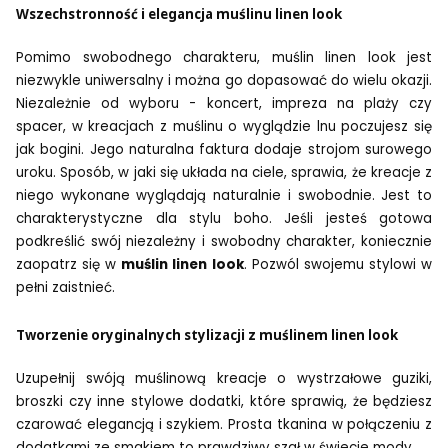
Wszechstronność i elegancja muślinu linen look
Pomimo swobodnego charakteru, muślin linen look jest
niezwykle uniwersalny i można go dopasować do wielu okazji.
Niezależnie od wyboru - koncert, impreza na plaży czy
spacer, w kreacjach z muślinu o wyglądzie lnu poczujesz się
jak bogini. Jego naturalna faktura dodaje strojom surowego
uroku. Sposób, w jaki się układa na ciele, sprawia, że kreacje z
niego wykonane wyglądają naturalnie i swobodnie. Jest to
charakterystyczne dla stylu boho. Jeśli jesteś gotowa
podkreślić swój niezależny i swobodny charakter, koniecznie
zaopatrz się w
muślin linen look
. Pozwól swojemu stylowi w
pełni zaistnieć.
Tworzenie oryginalnych stylizacji z muślinem linen look
Uzupełnij swóją muślinową kreacje o wystrzałowe guziki,
broszki czy inne stylowe dodatki, które sprawią, że będziesz
czarować elegancją i szykiem. Prosta tkanina w połączeniu z
dodatkami ze smakiem to prawdziwy szał w świecie mody.