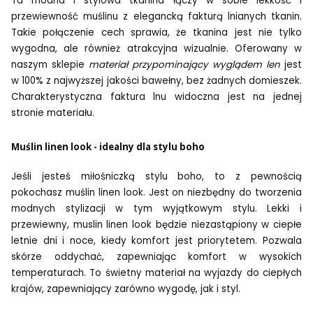
Ta modna i stylowa tkanina łączy w sobie lekkość i
przewiewność muślinu z elegancką fakturą lnianych tkanin.
Takie połączenie cech sprawia, że tkanina jest nie tylko
wygodna, ale również atrakcyjna wizualnie. Oferowany w
naszym sklepie
materiał przypominający wyglądem len
jest
w 100% z najwyższej jakości bawełny, bez żadnych domieszek.
Charakterystyczna faktura lnu widoczna jest na jednej
stronie materiału.
Muślin linen look - idealny dla stylu boho
Jeśli jesteś miłośniczką stylu boho, to z pewnością
pokochasz muślin linen look. Jest on niezbędny do tworzenia
modnych stylizacji w tym wyjątkowym stylu. Lekki i
przewiewny, muslin linen look będzie niezastąpiony w ciepłe
letnie dni i noce, kiedy komfort jest priorytetem. Pozwala
skórze oddychać, zapewniając komfort w wysokich
temperaturach. To świetny materiał na wyjazdy do ciepłych
krajów, zapewniający zarówno wygodę, jak i styl.