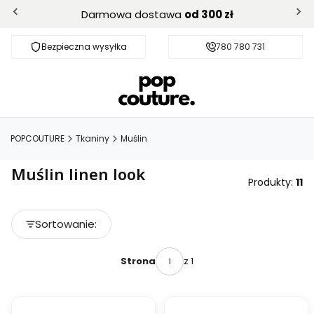
Darmowa dostawa
od 300 zł
Bezpieczna wysyłka
Darmowa dostawa od 300 zł
780 780 731
POPCOUTURE
Tkaniny
Muślin
Muślin linen look
Produkty:
11
Lista produktów
Sortowanie:
Domyślne
z 1
Strona