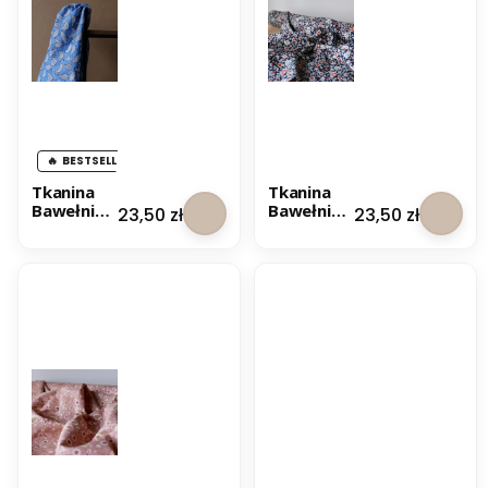
BESTSELLER
Tkanina
Tkanina
Bawełnian
Bawełnian
Cena
Cena
23,50 zł
23,50 zł
a Premium
a Premium
Kurki -
Lisa -
Niebieski
Granatow
a