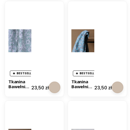
Głęboki
Granatow
Turkus
a
BESTSELLER
BESTSELLER
Tkanina
Tkanina
Bawełnian
Bawełnian
Cena
Cena
23,50 zł
23,50 zł
a Premium
a Premium
Kathe -
Kurki -
Miętowa
Miętowy