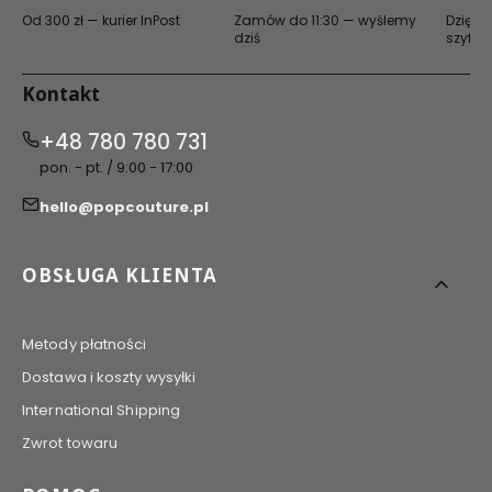
Od 300 zł — kurier InPost
Zamów do 11:30 — wyślemy
Dzięki 
dziś
szyfro
Kontakt
+48 780 780 731
pon. - pt. / 9:00 - 17:00
hello@popcouture.pl
Linki w stopce
OBSŁUGA KLIENTA
Metody płatności
Dostawa i koszty wysyłki
International Shipping
Zwrot towaru