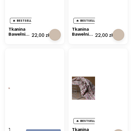
BESTSELLER
BESTSELLER
Tkanina
Tkanina
Bawełnian
Bawełnian
Cena
Cena
22,00 zł
22,00 zł
a Rosaria
a Rose
Buds
BESTSELLER
T
Tkanina