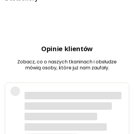
Opinie klientów
Zobacz, co o naszych tkaninach i obsłudze
mówią osoby, które już nam zaufały.
Bardzo dobra jakość tkanin, kolory
dokładnie takie jak na zdjęciach.
Zamówienie przyszło szybko i było
starannie zapakowane.
Anna K.