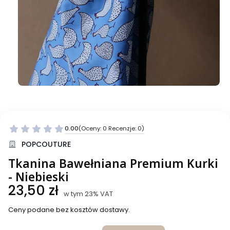
0.00
(Oceny: 0 Recenzje: 0)
Przejdź do sekcji Opinie
POPCOUTURE
Tkanina Bawełniana Premium Kurki
- Niebieski
Cena
23,50 zł
w tym 23% VAT
w tym
23%
VAT
Ceny podane bez kosztów dostawy.