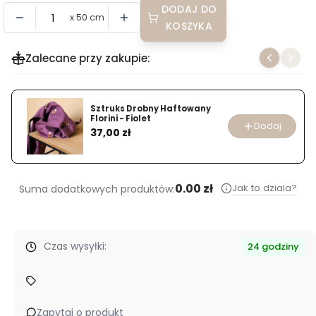
DODAJ DO
x 50 cm
KOSZYKA
Zalecane przy zakupie:
Sztruks Drobny Haftowany
Florini - Fiolet
Dodaj
Cena
37,00 zł
0.00 zł
Jak to dziala?
Suma dodatkowych produktów:
Czas wysyłki:
24 godziny
Zapytaj o produkt