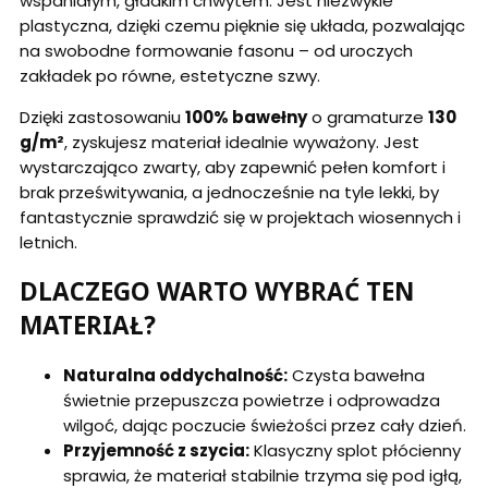
wspaniałym, gładkim chwytem. Jest niezwykle
plastyczna, dzięki czemu pięknie się układa, pozwalając
na swobodne formowanie fasonu – od uroczych
zakładek po równe, estetyczne szwy.
Dzięki zastosowaniu
100% bawełny
o gramaturze
130
g/m²
, zyskujesz materiał idealnie wyważony. Jest
wystarczająco zwarty, aby zapewnić pełen komfort i
brak prześwitywania, a jednocześnie na tyle lekki, by
fantastycznie sprawdzić się w projektach wiosennych i
letnich.
DLACZEGO WARTO WYBRAĆ TEN
MATERIAŁ?
Naturalna oddychalność:
Czysta bawełna
świetnie przepuszcza powietrze i odprowadza
wilgoć, dając poczucie świeżości przez cały dzień.
Przyjemność z szycia:
Klasyczny splot płócienny
sprawia, że materiał stabilnie trzyma się pod igłą,