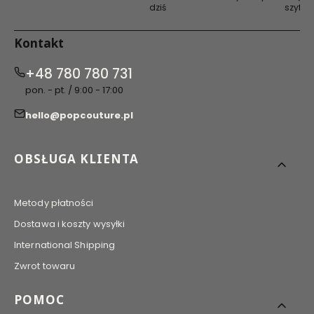
dziś
szyfro
Kontakt
+48 780 780 731
pon. - pt. / 9:00 - 17:00
hello@popcouture.pl
Linki w stopce
OBSŁUGA KLIENTA
Metody płatności
Dostawa i koszty wysyłki
International Shipping
Zwrot towaru
POMOC