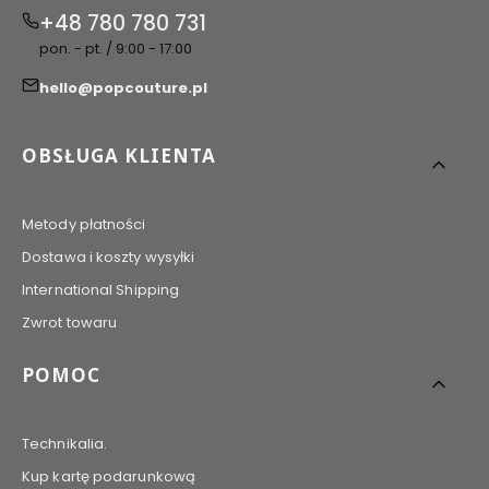
+48 780 780 731
pon. - pt. / 9:00 - 17:00
hello@popcouture.pl
Linki w stopce
OBSŁUGA KLIENTA
Metody płatności
Dostawa i koszty wysyłki
International Shipping
Zwrot towaru
POMOC
Technikalia.
Kup kartę podarunkową