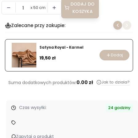
DODAJ DO
x 50 cm
KOSZYKA
Zalecane przy zakupie:
Satyna Royal - Karmel
Dodaj
Cena
19,50 zł
0.00 zł
Jak to dziala?
Suma dodatkowych produktów:
Czas wysyłki:
24 godziny
Zapytaj o produkt