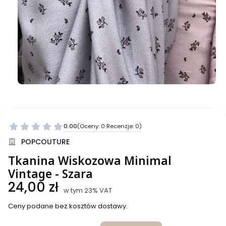
0.00
(Oceny: 0 Recenzje: 0)
Przejdź do sekcji Opinie
POPCOUTURE
Tkanina Wiskozowa Minimal
Vintage - Szara
Cena
24,00 zł
w tym 23% VAT
w tym
23%
VAT
Ceny podane bez kosztów dostawy.