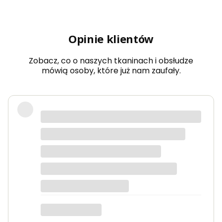
Opinie klientów
Zobacz, co o naszych tkaninach i obsłudze
mówią osoby, które już nam zaufały.
Bardzo dobra jakość tkanin, kolory
dokładnie takie jak na zdjęciach.
Zamówienie przyszło szybko i było
starannie zapakowane.
Anna K.