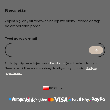
Newsletter
Zapisz się, aby otrzymywać najlepsze oferty i zyskać dostęp
do eksperckich porad.
Twój adres e-mail
Zapisując się, akceptujesz nasz
Regulamin
(w zakresie dotyczącym
Newslettera). Przetwarzanie danych odbywa się zgodnie z
Polityką
prywatności
.
polski
zł