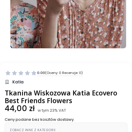
0.00
(Oceny: 0 Recenzje: 0)
Przejdź do sekcji Opinie
Katia
Tkanina Wiskozowa Katia Ecovero
Best Friends Flowers
Cena
44,00 zł
w tym 23% VAT
w tym
23%
VAT
Ceny podane bez kosztów dostawy.
ZOBACZ INNE Z KATEGORII