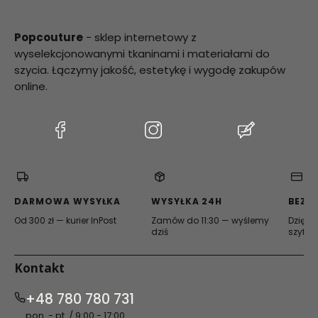
Popcouture
- sklep internetowy z
wyselekcjonowanymi tkaninami i materiałami do
szycia. Łączymy jakość, estetykę i wygodę zakupów
online.
(Otwiera
(Otwiera
(Otwiera
się
się
się
w
w
w
nowej
nowej
nowej
karcie)
karcie)
karcie)
DARMOWA WYSYŁKA
WYSYŁKA 24H
BEZP
Od 300 zł — kurier InPost
Zamów do 11:30 — wyślemy
Dzięki 
dziś
szyfro
Kontakt
+48 780 780 731
pon. - pt. / 9:00 - 17:00