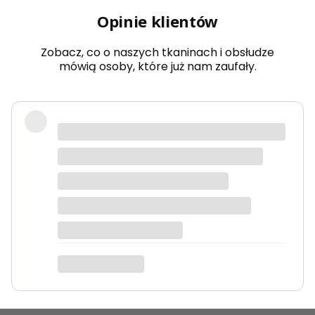
Opinie klientów
Zobacz, co o naszych tkaninach i obsłudze
mówią osoby, które już nam zaufały.
Bardzo dobra jakość tkanin, kolory
dokładnie takie jak na zdjęciach.
Zamówienie przyszło szybko i było
starannie zapakowane.
Anna K.