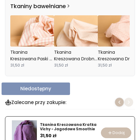
Tkaniny bawełniane
Tkanina
Tkanina
Tkanina
Kreszowana Paski -
Kreszowana Drobne
Kreszowana Drobn
Budyń Z Malinami
31,50 zł
Paski - Budyń Z
31,50 zł
Kratka Vichy -
31,50 zł
Malinami
Budyń Z Malinami
Niedostępny
Zalecane przy zakupie:
Tkanina Kreszowana Kratka
Vichy - Jagodowe Smoothie
Dodaj
Cena
31,50 zł