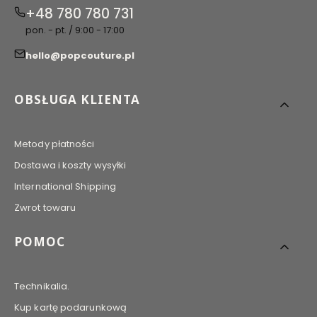
+48 780 780 731
pon. - pt. / 9:00 - 17:00
hello@popcouture.pl
Linki w stopce
OBSŁUGA KLIENTA
Metody płatności
Dostawa i koszty wysyłki
International Shipping
Zwrot towaru
POMOC
Technikalia.
Kup kartę podarunkową