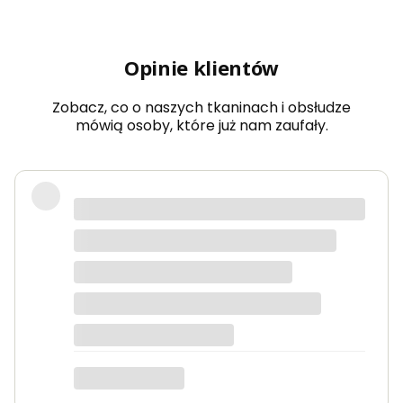
Opinie klientów
Zobacz, co o naszych tkaninach i obsłudze
mówią osoby, które już nam zaufały.
Bardzo dobra jakość tkanin, kolory
dokładnie takie jak na zdjęciach.
Zamówienie przyszło szybko i było
starannie zapakowane.
Anna K.