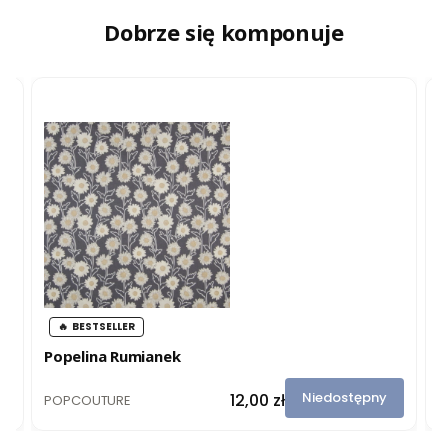
Dobrze się komponuje
BESTSELLER
Popelina Rumianek
P
M
PRODUCENT
P
Cena
Niedostępny
12,00 zł
POPCOUTURE
P