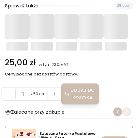
Sprawdź także:
25 opcji
Cena
25,00 zł
w tym 23% VAT
w tym
23%
VAT
Ceny podane bez kosztów dostawy.
DODAJ DO
x 50 cm
KOSZYKA
Zalecane przy zakupie:
Sztuczne Futerko Pastelowe