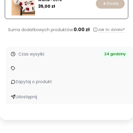
Wiśnie - Ecru
Dodaj
Cena
35,00 zł
0.00 zł
Jak to dziala?
Suma dodatkowych produktów:
Czas wysyłki:
24 godziny
Zapytaj o produkt
Udostępnij