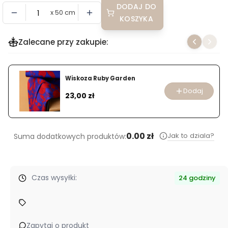
DODAJ DO
x 50 cm
KOSZYKA
Zalecane przy zakupie:
Wiskoza Ruby Garden
Dodaj
Cena
23,00 zł
0.00 zł
Jak to dziala?
Suma dodatkowych produktów:
Czas wysyłki:
24 godziny
Zapytaj o produkt