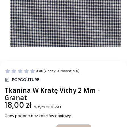
0.00
(Oceny: 0 Recenzje: 0)
Przejdź do sekcji Opinie
POPCOUTURE
Tkanina W Kratę Vichy 2 Mm -
Granat
Cena
18,00 zł
w tym 23% VAT
w tym
23%
VAT
Ceny podane bez kosztów dostawy.