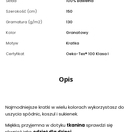
Skład
100% Bawełna
Szerokość (cm)
150
Gramatura (g/m2)
130
Kolor
Granatowy
Motyw
Kratka
Certyfikat
Oeko-Tex® 100 Klasa I
Opis
Najmodniejsze kratki w wielu kolorach wykorzystasz do
uszycia spódnic, koszul i sukienek.
Miękka, przyjemna w dotyku
tkanina
sprawdzi się
również jako
odzież dla dzieci.