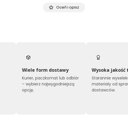
Oceń i opisz
Wiele form dostawy
Wysoka jakość 
y
Kurier, paczkomat lub odbiór
Starannie wysele
o
– wybierz najwygodniejszą
materiały od spr
opcję.
dostawców.