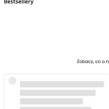
Bestsellery
Zobacz, co o n
Bardzo dobra jakość tkanin, kolory dokładnie t
Anna K.