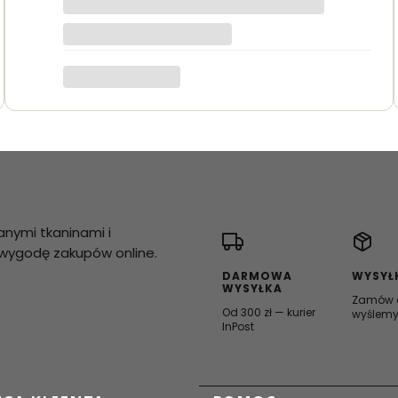
anymi tkaninami i
i wygodę zakupów online.
DARMOWA
WYSYŁ
WYSYŁKA
Zamów d
Od 300 zł — kurier
wyślemy
InPost