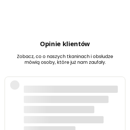
Opinie klientów
Zobacz, co o naszych tkaninach i obsłudze
mówią osoby, które już nam zaufały.
Bardzo dobra jakość tkanin, kolory
dokładnie takie jak na zdjęciach.
Zamówienie przyszło szybko i było
starannie zapakowane.
Anna K.