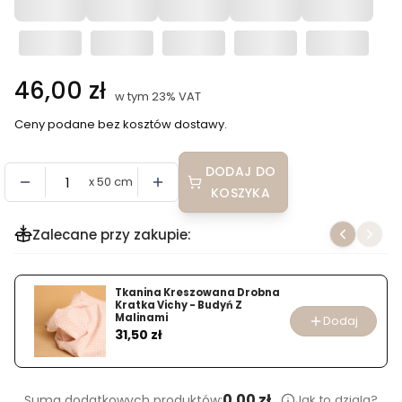
Cena
46,00 zł
w tym 23% VAT
w tym
23%
VAT
Ceny podane bez kosztów dostawy.
DODAJ DO
x 50 cm
KOSZYKA
Zalecane przy zakupie:
Tkanina Kreszowana Drobna
Kratka Vichy - Budyń Z
Malinami
Dodaj
Cena
31,50 zł
0.00 zł
Jak to dziala?
Suma dodatkowych produktów: