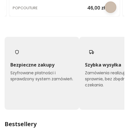
PRODUCENT
P
Cena
46,00 zł
POPCOUTURE
P
Bezpieczne zakupy
Szybka wysyłka
Szyfrowane płatności i
Zamówienia realizuj
sprawdzony system zamówień.
sprawnie, bez zbędne
czekania.
Bestsellery