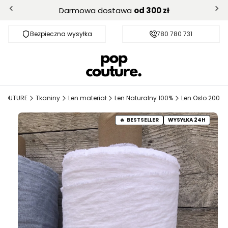
Darmowa dostawa
od 300 zł
Bezpieczna wysyłka
Darmowa dostawa od 300 zł
780 780 731
PCOUTURE
Tkaniny
Len materiał
Len Naturalny 100%
Len Oslo 200
BESTSELLER
WYSYŁKA 24H