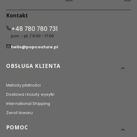
Kontakt
+48 780 780 731
pon. - pt. / 9:00 - 17:00
hello@popcouture.pl
Linki w stopce
OBSŁUGA KLIENTA
Metody płatności
Dostawa i koszty wysyłki
International Shipping
Zwrot towaru
POMOC