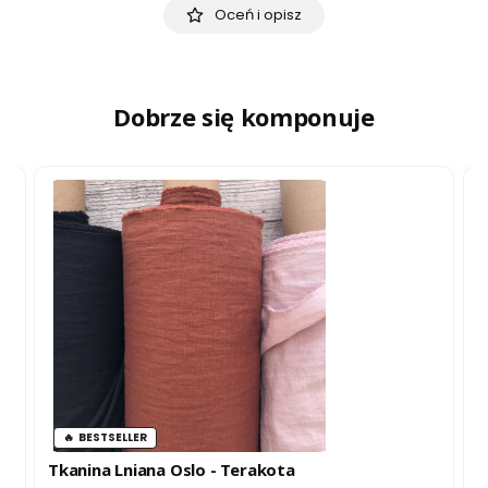
Oceń i opisz
Dobrze się komponuje
BESTSELLER
Tkanina Lniana Oslo - Terakota
T