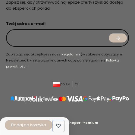
Zapisz się, aby otrzymywać najlepsze oferty i zyskać dostęp
do eksperckich porad.
Twój adres e-mail
Zapisując się, akceptujesz nasz
Regulamin
(w zakresie dotyczącym
Newslettera). Przetwarzanie danych odbywa się zgodnie z
Polityką
prywatności
.
polski
zł
Sklep internetowy
Shoper Premium
Dodaj do koszyka