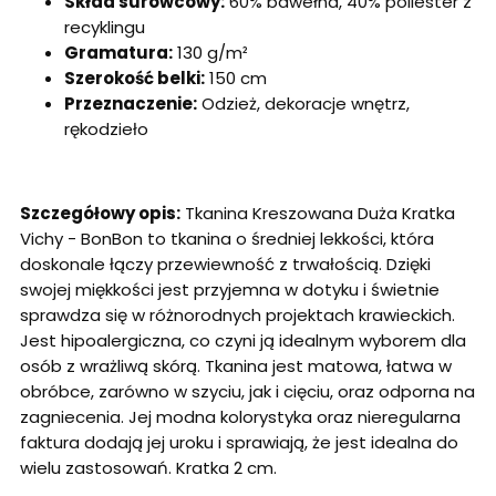
Skład surowcowy:
60% bawełna, 40% poliester z
recyklingu
Gramatura:
130 g/m²
Szerokość belki:
150 cm
Przeznaczenie:
Odzież, dekoracje wnętrz,
rękodzieło
Szczegółowy opis:
Tkanina Kreszowana Duża Kratka
Vichy - BonBon to tkanina o średniej lekkości, która
doskonale łączy przewiewność z trwałością. Dzięki
swojej miękkości jest przyjemna w dotyku i świetnie
sprawdza się w różnorodnych projektach krawieckich.
Jest hipoalergiczna, co czyni ją idealnym wyborem dla
osób z wrażliwą skórą. Tkanina jest matowa, łatwa w
obróbce, zarówno w szyciu, jak i cięciu, oraz odporna na
zagniecenia. Jej modna kolorystyka oraz nieregularna
faktura dodają jej uroku i sprawiają, że jest idealna do
wielu zastosowań. Kratka 2 cm.