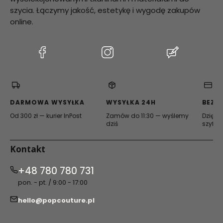
szycia. Łączymy jakość, estetykę i wygodę zakupów
online.
(Otwiera
(Otwiera
(Otwiera
się
się
się
w
w
w
nowej
nowej
nowej
karcie)
karcie)
karcie)
DARMOWA WYSYŁKA
WYSYŁKA 24H
BEZP
Od 300 zł — kurier InPost
Zamów do 11:30 — wyślemy
Dzięki 
dziś
szyfro
Kontakt
+48 780 780 731
pon. - pt. / 9:00 - 17:00
hello@popcouture.pl