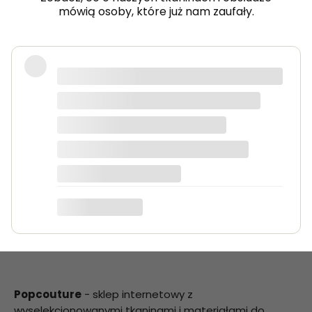
mówią osoby, które już nam zaufały.
Bardzo dobra jakość tkanin, kolory
dokładnie takie jak na zdjęciach.
Zamówienie przyszło szybko i było
starannie zapakowane.
Anna K.
Popcouture
- sklep internetowy z
wyselekcjonowanymi tkaninami i materiałami do