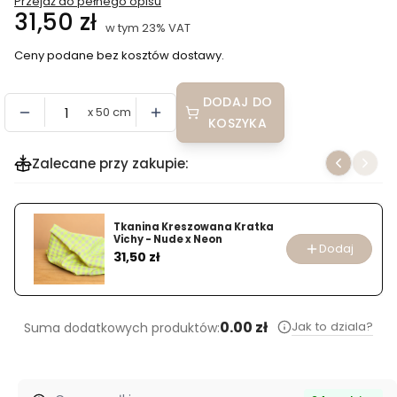
Przejdź do pełnego opisu
Cena
31,50 zł
w tym 23% VAT
w tym
23%
VAT
Ceny podane bez kosztów dostawy.
DODAJ DO
x 50 cm
KOSZYKA
Zalecane przy zakupie:
Tkanina Kreszowana Kratka
Vichy - Nude x Neon
Dodaj
Cena
31,50 zł
0.00 zł
Jak to dziala?
Suma dodatkowych produktów: