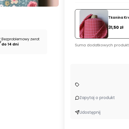
 Fuchsia
Tkanina Kr
Dodaj
Cena
31,50 zł
Bezproblemowy zwrot
do 14 dni
Suma dodatkowych produkt
 dla marek odzieżowych.
Kupuj u źródła – bezpośrednio od pr
Zapytaj o produkt
Udostępnij