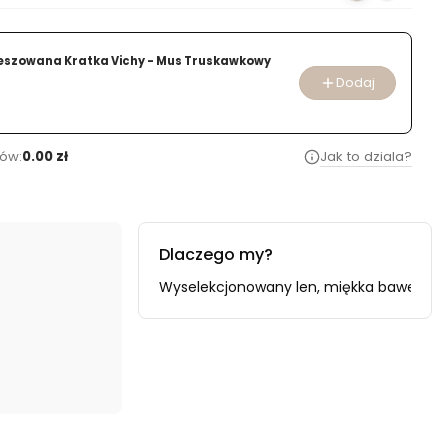
eszowana Kratka Vichy - Mus Truskawkowy
Dodaj
ów:
0.00 zł
Jak to dziala?
Dlaczego my?
oducenta i importera.
Wyselekcjonowany len, miękka bawełna i