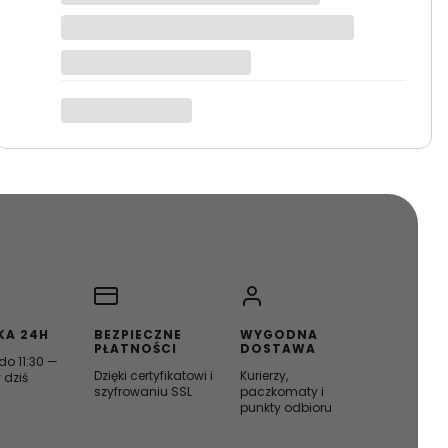
KA 24H
BEZPIECZNE
WYGODNA
PŁATNOŚCI
DOSTAWA
o 11:30 —
Dzięki certyfikatowi i
Kurierzy,
 dziś
szyfrowaniu SSL
paczkomaty i
punkty odbioru