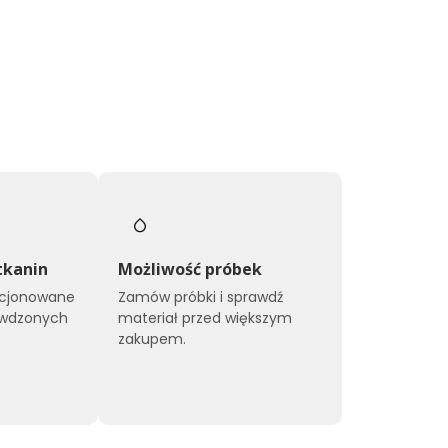
tkanin
Możliwość próbek
kcjonowane
Zamów próbki i sprawdź
awdzonych
materiał przed większym
zakupem.