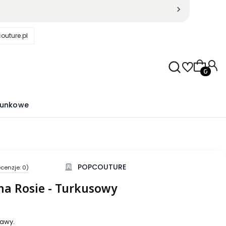
outure.pl
Produkty
runkowe
POPCOUTURE
cenzje: 0)
kcji Opinie
a Rosie - Turkusowy
awy.