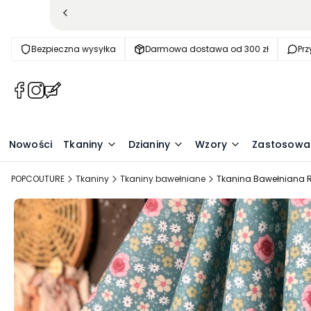
Bezpieczna wysyłka
Darmowa dostawa od 300 zł
Pr
(Otwiera
(Otwiera
(Otwiera
się
się
się
w
w
w
nowej
nowej
nowej
Nowości
Tkaniny
Dzianiny
Wzory
Zastosowa
karcie)
karcie)
karcie)
POPCOUTURE
Tkaniny
Tkaniny bawełniane
Tkanina Bawełniana R