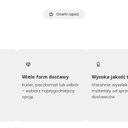
Oceń i opisz
Wiele form dostawy
Wysoka jakość 
y
Kurier, paczkomat lub odbiór
Starannie wysele
o
– wybierz najwygodniejszą
materiały od spr
opcję.
dostawców.