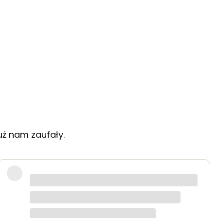
uż nam zaufały.
 starannie zapakowane.