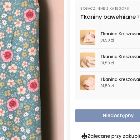
ZOBACZ INNE Z KATEGORII
Tkaniny bawełniane
Tkanina Kreszowan
31,50 zł
31,50 zł
31,50 zł
Niedostępny
Zalecane przy zakupi