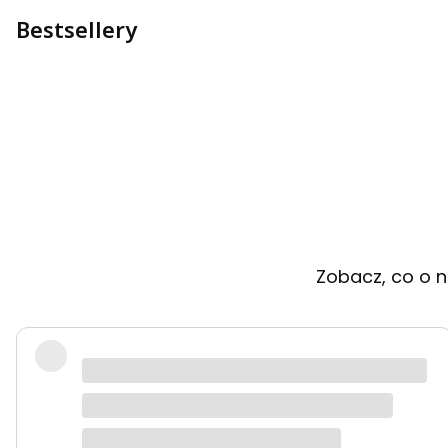
Bestsellery
Zobacz, co o n
Bardzo dobra jakość tkanin, kolory dokładnie t
Anna K.