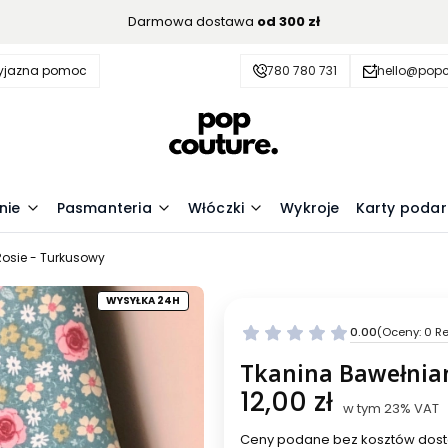
Darmowa dostawa
od 300 zł
zyjazna pomoc
780 780 731
hello@popc
nie
Pasmanteria
Włóczki
Wykroje
Karty poda
osie - Turkusowy
WYSYŁKA 24H
0.00
(Oceny: 0 Re
Przejdź do se
Tkanina Bawełnian
Cena
12,00 zł
w tym 23% VAT
w tym
23%
VAT
Ceny podane bez kosztów dost