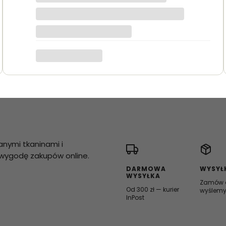
anymi tkaninami i
i wygodę zakupów online.
DARMOWA
WYSYŁ
WYSYŁKA
Zamów d
Od 300 zł — kurier
wyślemy
InPost