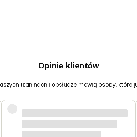
Opinie klientów
aszych tkaninach i obsłudze mówią osoby, które j
akie jak na zdjęciach. Zamówienie przyszło szybko i było