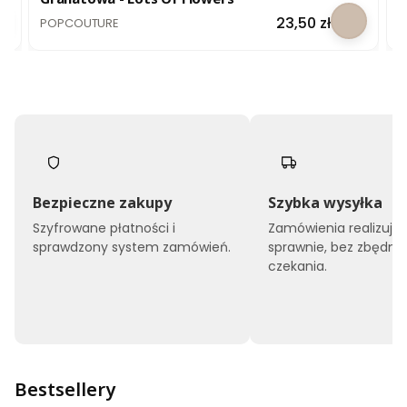
PRODUCENT
P
Cena
23,50 zł
POPCOUTURE
P
Bezpieczne zakupy
Szybka wysyłka
Szyfrowane płatności i
Zamówienia realizuj
sprawdzony system zamówień.
sprawnie, bez zbędne
czekania.
Bestsellery