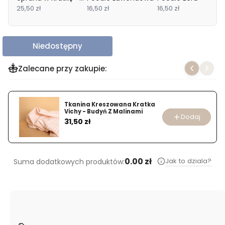
Lawenda/Pomarańcz
25,50 zł
16,50 zł
16,50 zł
Niedostępny
Zalecane przy zakupie:
Tkanina Kreszowana Kratka
Vichy - Budyń Z Malinami
Dodaj
Cena
31,50 zł
0.00 zł
Jak to dziala?
Suma dodatkowych produktów: