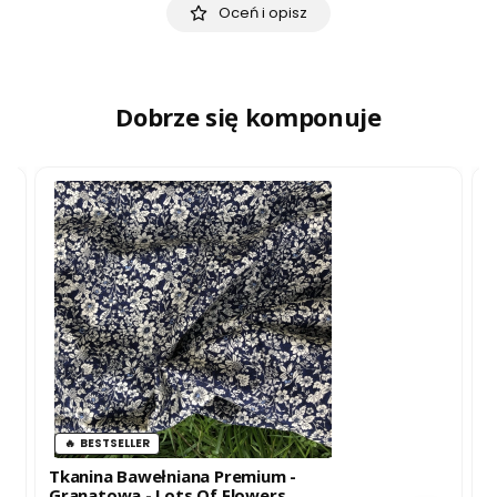
Oceń i opisz
Dobrze się komponuje
BESTSELLER
Tkanina Bawełniana Premium -
T
Granatowa - Lots Of Flowers
R