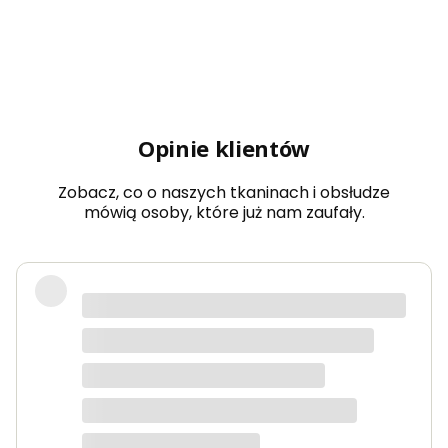
Opinie klientów
Zobacz, co o naszych tkaninach i obsłudze
mówią osoby, które już nam zaufały.
Bardzo dobra jakość tkanin, kolory
dokładnie takie jak na zdjęciach.
Zamówienie przyszło szybko i było
starannie zapakowane.
Anna K.