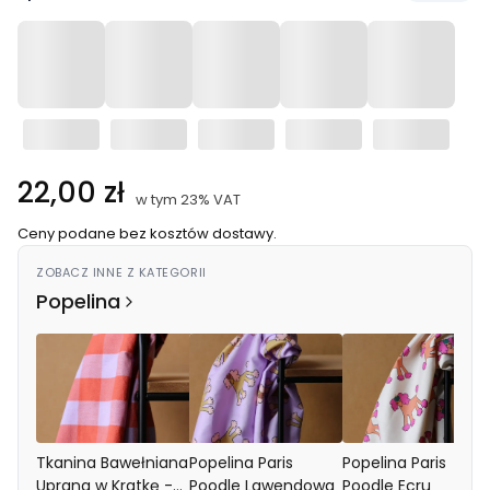
Cena
22,00 zł
w tym 23% VAT
w tym
23%
VAT
Ceny podane bez kosztów dostawy.
ZOBACZ INNE Z KATEGORII
Popelina
Tkanina Bawełniana
Popelina Paris
Popelina Paris
Uprana w Kratkę -
Poodle Lawendowa
Poodle Ecru