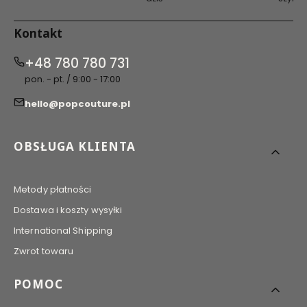
Kontakt
+48 780 780 731
pon. - pt. / 9:00 - 17:00
hello@popcouture.pl
Linki w stopce
OBSŁUGA KLIENTA
Metody płatności
Dostawa i koszty wysyłki
International Shipping
Zwrot towaru
POMOC