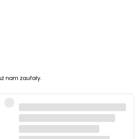
uż nam zaufały.
 starannie zapakowane.