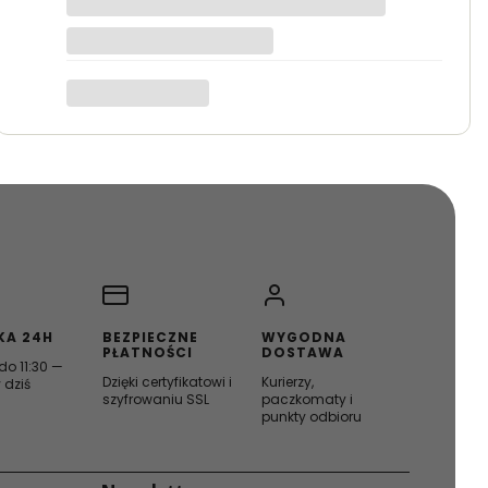
KA 24H
BEZPIECZNE
WYGODNA
PŁATNOŚCI
DOSTAWA
o 11:30 —
Dzięki certyfikatowi i
Kurierzy,
 dziś
szyfrowaniu SSL
paczkomaty i
punkty odbioru