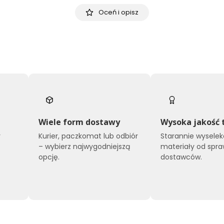
Oceń i opisz
Wiele form dostawy
Wysoka jakość 
y
Kurier, paczkomat lub odbiór
Starannie wysele
o
– wybierz najwygodniejszą
materiały od spr
opcję.
dostawców.