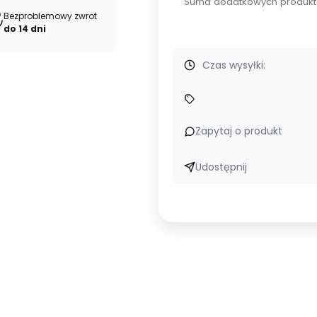
Suma dodatkowych produkt
Bezproblemowy zwrot
do 14 dni
Czas wysyłki:
 dla marek odzieżowych.
Kupuj u źródła – bezpośrednio od pr
Zapytaj o produkt
Udostępnij