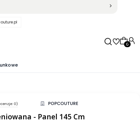
outure.pl
Produkty
runkowe
POPCOUTURE
cenzje: 0)
kcji Opinie
eniowana - Panel 145 Cm