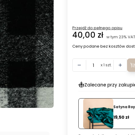
Przejdź do pełnego opisu
Cena
40,00 zł
w tym 23% VAT
w tym
23%
VA
Ceny podane bez kosztów dost
x 1 szt.
Zalecane przy zakupi
Satyna Ro
Dodaj
Cena
19,50 zł