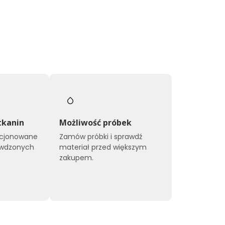
tkanin
Możliwość próbek
kcjonowane
Zamów próbki i sprawdź
awdzonych
materiał przed większym
zakupem.