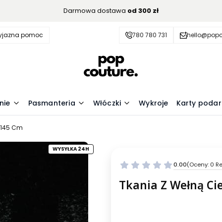
Darmowa dostawa
od 300 zł
zyjazna pomoc
780 780 731
hello@popc
nie
Pasmanteria
Włóczki
Wykroje
Karty poda
 145 Cm
WYSYŁKA 24H
0.00
(Oceny: 0 Re
Przejdź do se
Tkania Z Wełną Ci