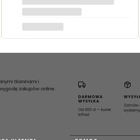
anymi tkaninami i
i wygodę zakupów online.
DARMOWA
WYSYŁ
WYSYŁKA
Zamów d
Od 300 zł — kurier
wyślemy
InPost