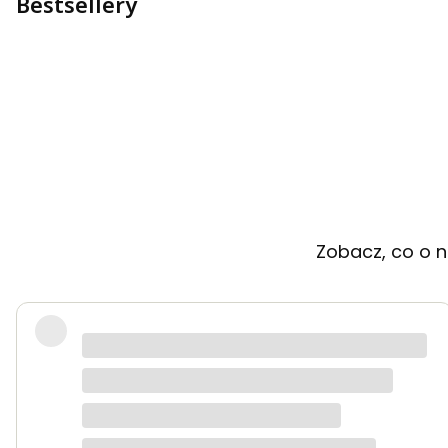
Bestsellery
Zobacz, co o n
Bardzo dobra jakość tkanin, kolory dokładnie t
Anna K.