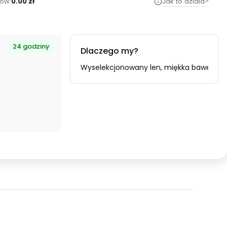
ów:
0.00 zł
Jak to dziala?
24 godziny
Dlaczego my?
oducenta i importera.
Wyselekcjonowany len, miękka bawełna i