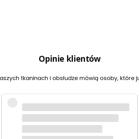
Opinie klientów
aszych tkaninach i obsłudze mówią osoby, które j
akie jak na zdjęciach. Zamówienie przyszło szybko i było