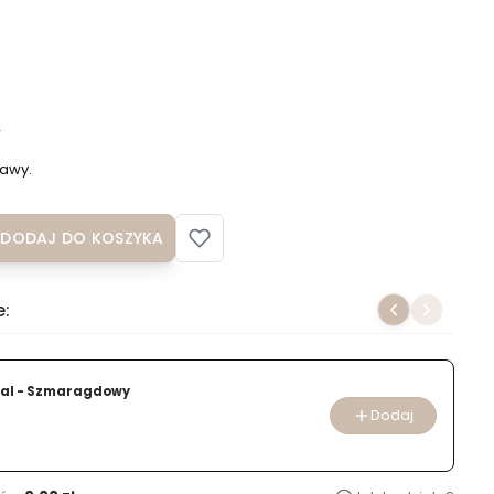
T
awy.
DODAJ DO KOSZYKA
e:
yal - Szmaragdowy
Dodaj