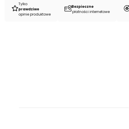
Tylko
Bezpieczne
prawdziwe
płatności internetowe
opinie produktowe
5 metra dla pasjonatów, po całe belki i druk autorskich wzorów