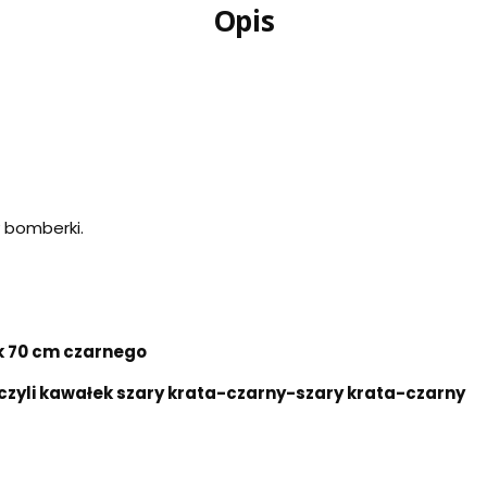
Opis
y bomberki.
 ok 70 cm czarnego
 czyli kawałek szary krata-czarny-szary krata-czarny