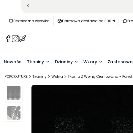
Bezpieczna wysyłka
Darmowa dostawa od 300 zł
Pr
(Otwiera
(Otwiera
(Otwiera
się
się
się
w
w
w
nowej
nowej
nowej
Nowości
Tkaniny
Dzianiny
Wzory
Zastosowa
karcie)
karcie)
karcie)
POPCOUTURE
Tkaniny
Wełna
Tkania Z Wełną Cieniowana - Panel