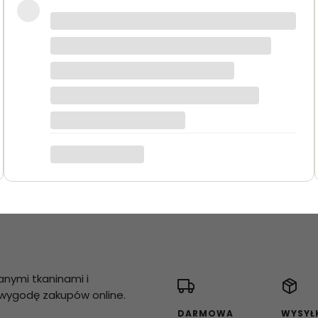
akie jak na zdjęciach. Zamówienie przyszło szybko i było
anymi tkaninami i
i wygodę zakupów online.
DARMOWA
WYSYŁ