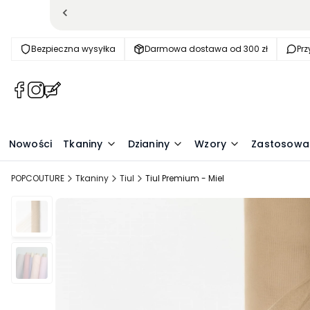
Bezpieczna wysyłka
Darmowa dostawa od 300 zł
Pr
(Otwiera
(Otwiera
(Otwiera
się
się
się
w
w
w
nowej
nowej
nowej
Nowości
Tkaniny
Dzianiny
Wzory
Zastosowa
karcie)
karcie)
karcie)
POPCOUTURE
Tkaniny
Tiul
Tiul Premium - Miel