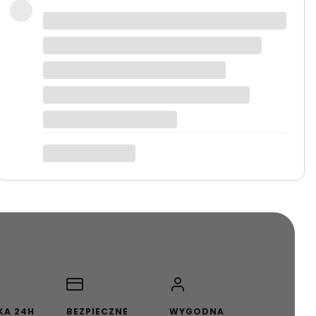
 starannie zapakowane.
KA 24H
BEZPIECZNE
WYGODNA