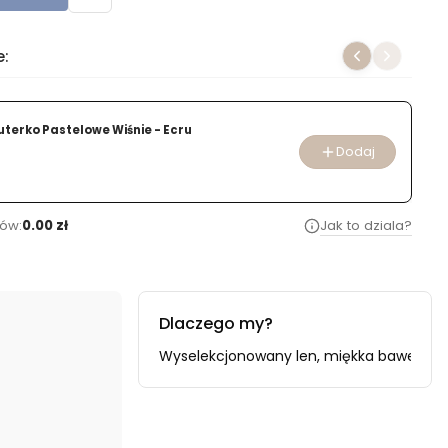
e:
uterko Pastelowe Wiśnie - Ecru
Dodaj
ów:
0.00 zł
Jak to dziala?
Dlaczego my?
oducenta i importera.
Wyselekcjonowany len, miękka bawełna i