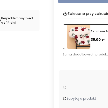
Zalecane przy zakupi
Bezproblemowy zwrot
do 14 dni
- Toffi
Sztuczne F
Dodaj
Cena
35,00 zł
Suma dodatkowych produkt
 dla marek odzieżowych.
Kupuj u źródła – bezpośrednio od pr
Zapytaj o produkt