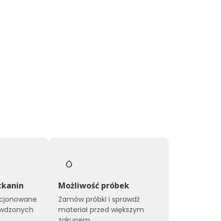
tkanin
Możliwość próbek
kcjonowane
Zamów próbki i sprawdź
awdzonych
materiał przed większym
zakupem.