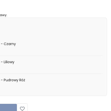
awy.
i - Czarny
 - Liliowy
i - Pudrowy Róż