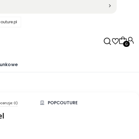
outure.pl
Produkty
runkowe
POPCOUTURE
cenzje: 0)
kcji Opinie
el