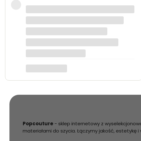
Bardzo dobra jakość tkanin, kolory dokładnie t
Anna K.
Popcouture
- sklep internetowy z wyselekcjonow
materiałami do szycia. Łączymy jakość, estetykę 