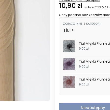
Cena
10,90 zł
w tym 23% VAT
w tym
23%
VAT
Ceny podane bez kosztów dost
ZOBACZ INNE Z KATEGORII
Tiul
Tiul Miękki Plumet
9,00 zł
Tiul Miękki Plumeti
9,00 zł
Tiul Miękki Plumet
9,00 zł
Niedostępny