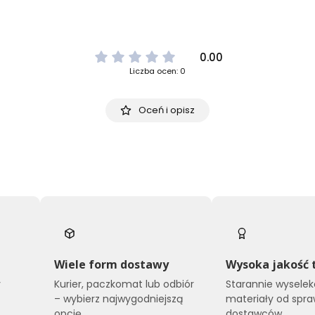
0.00
Liczba ocen: 0
Oceń i opisz
Wiele form dostawy
Wysoka jakość 
y
Kurier, paczkomat lub odbiór
Starannie wysele
o
– wybierz najwygodniejszą
materiały od spr
opcję.
dostawców.