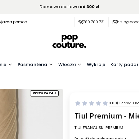
Darmowa dostawa
od 300 zł
zyjazna pomoc
780 780 731
hello@popc
nie
Pasmanteria
Włóczki
Wykroje
Karty poda
WYSYŁKA 24H
0.00
(Oceny: 0 Re
Przejdź do se
Tiul Premium - Mi
TIUL FRANCUSKI PREMIUM
Przejdź do pełnego opisu