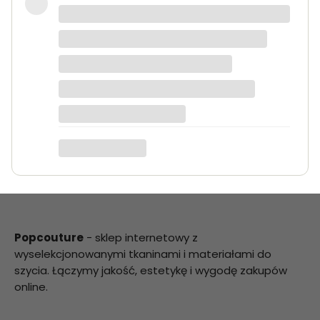
Bardzo dobra jakość tkanin, kolory
dokładnie takie jak na zdjęciach.
Zamówienie przyszło szybko i było
starannie zapakowane.
Anna K.
Popcouture
- sklep internetowy z
wyselekcjonowanymi tkaninami i materiałami do
szycia. Łączymy jakość, estetykę i wygodę zakupów
online.