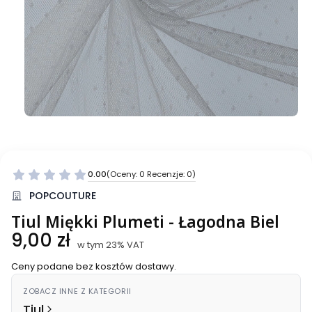
0.00
(Oceny: 0 Recenzje: 0)
Przejdź do sekcji Opinie
POPCOUTURE
Tiul Miękki Plumeti - Łagodna Biel
Cena
9,00 zł
w tym 23% VAT
w tym
23%
VAT
Ceny podane bez kosztów dostawy.
ZOBACZ INNE Z KATEGORII
Tiul