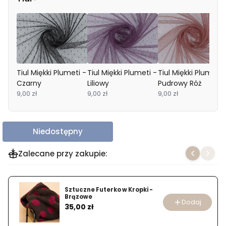
Tiul Miękki Plumeti -
Tiul Miękki Plumeti -
Tiul Miękki Plumeti 
Czarny
Liliowy
Pudrowy Róż
9,00 zł
9,00 zł
9,00 zł
Niedostępny
Zalecane przy zakupie:
Sztuczne Futerko w Kropki -
Brązowe
Dodaj
Cena
35,00 zł