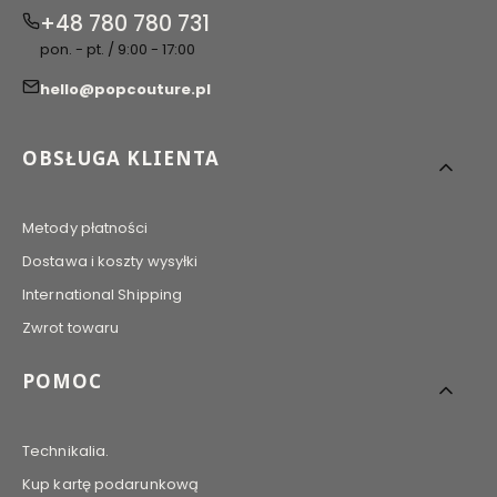
+48 780 780 731
pon. - pt. / 9:00 - 17:00
hello@popcouture.pl
Linki w stopce
OBSŁUGA KLIENTA
Metody płatności
Dostawa i koszty wysyłki
International Shipping
Zwrot towaru
POMOC
Technikalia.
Kup kartę podarunkową