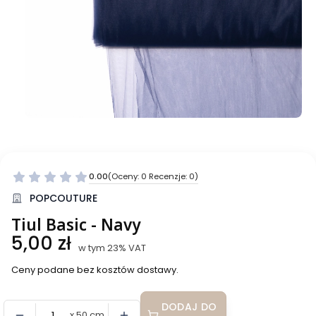
0.00
(Oceny: 0 Recenzje: 0)
Przejdź do sekcji Opinie
POPCOUTURE
Tiul Basic - Navy
Cena
5,00 zł
w tym 23% VAT
w tym
23%
VAT
Ceny podane bez kosztów dostawy.
DODAJ DO
x 50 cm