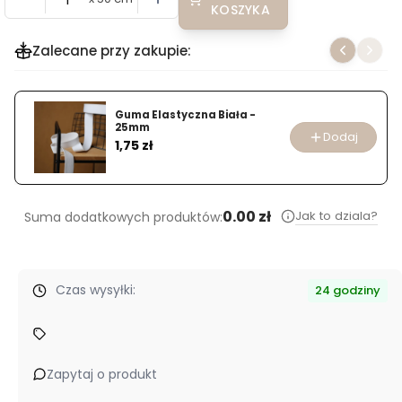
KOSZYKA
Zalecane przy zakupie:
Guma Elastyczna Biała -
25mm
Dodaj
Cena
1,75 zł
0.00 zł
Jak to dziala?
Suma dodatkowych produktów:
Czas wysyłki:
24 godziny
Zapytaj o produkt