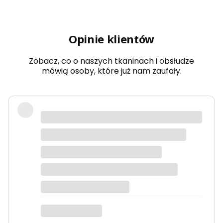
Opinie klientów
Zobacz, co o naszych tkaninach i obsłudze
mówią osoby, które już nam zaufały.
Bardzo dobra jakość tkanin, kolory
dokładnie takie jak na zdjęciach.
Zamówienie przyszło szybko i było
starannie zapakowane.
Anna K.