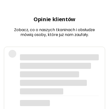
Opinie klientów
Zobacz, co o naszych tkaninach i obsłudze
mówią osoby, które już nam zaufały.
Bardzo dobra jakość tkanin, kolory
dokładnie takie jak na zdjęciach.
Zamówienie przyszło szybko i było
starannie zapakowane.
Anna K.