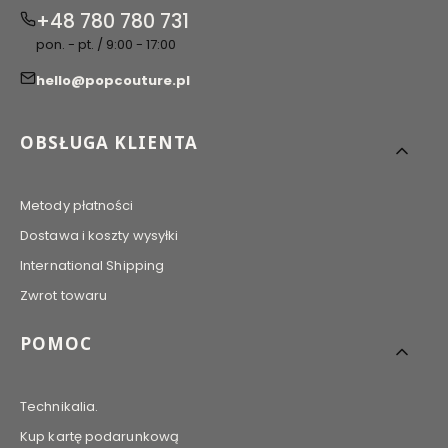
+48 780 780 731
pon. - pt. / 9:00 - 17:00
hello@popcouture.pl
Linki w stopce
OBSŁUGA KLIENTA
Metody płatności
Dostawa i koszty wysyłki
International Shipping
Zwrot towaru
POMOC
Technikalia.
Kup kartę podarunkową