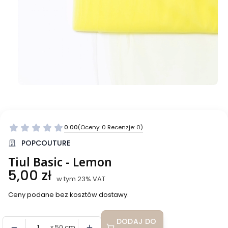
0.00
(Oceny: 0 Recenzje: 0)
Przejdź do sekcji Opinie
POPCOUTURE
Tiul Basic - Lemon
Cena
5,00 zł
w tym 23% VAT
w tym
23%
VAT
Ceny podane bez kosztów dostawy.
DODAJ DO
x 50 cm