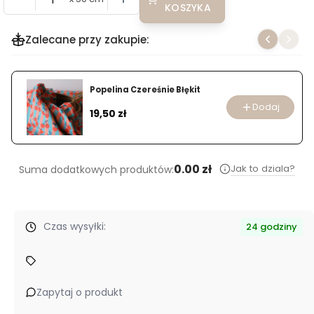
KOSZYKA
Zalecane przy zakupie:
Popelina Czereśnie Błękit
Dodaj
Cena
19,50 zł
0.00 zł
Jak to dziala?
Suma dodatkowych produktów:
Czas wysyłki:
24 godziny
Zapytaj o produkt