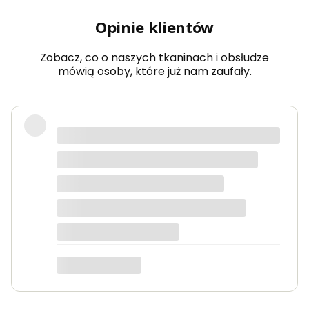
Opinie klientów
Zobacz, co o naszych tkaninach i obsłudze
mówią osoby, które już nam zaufały.
Bardzo dobra jakość tkanin, kolory
dokładnie takie jak na zdjęciach.
Zamówienie przyszło szybko i było
starannie zapakowane.
Anna K.