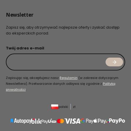
Newsletter
Zapisz się, aby otrzymywać najlepsze oferty i zyskać dostęp
do eksperckich porad.
Twój adres e-mail
Zapisując się, akceptujesz nasz
Regulamin
(w zakresie dotyczącym
Newslettera). Przetwarzanie danych odbywa się zgodnie z
Polityką
prywatności
.
polski
zł