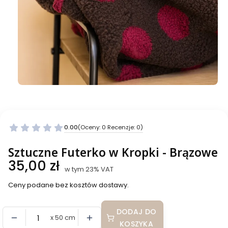
0.00
(Oceny: 0 Recenzje: 0)
Przejdź do sekcji Opinie
Sztuczne Futerko w Kropki - Brązowe
Cena
35,00 zł
w tym 23% VAT
w tym
23%
VAT
Ceny podane bez kosztów dostawy.
DODAJ DO
x 50 cm
KOSZYKA