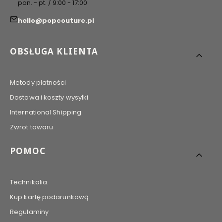
pon. - pt. / 9:00 - 17:00
hello@popcouture.pl
Linki w stopce
OBSŁUGA KLIENTA
Metody płatności
Dostawa i koszty wysyłki
International Shipping
Zwrot towaru
POMOC
Technikalia.
Kup kartę podarunkową
Regulaminy