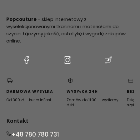
Popcouture
- sklep internetowy z
wyselekcjonowanymi tkaninami i materiałami do
szycia. Łączymy jakość, estetykę i wygodę zakupów
online.
(Otwiera
(Otwiera
(Otwiera
się
się
się
w
w
w
nowej
nowej
nowej
karcie)
karcie)
karcie)
DARMOWA WYSYŁKA
WYSYŁKA 24H
BEZP
Od 300 zł — kurier InPost
Zamów do 11:30 — wyślemy
Dzięki 
dziś
szyfro
Kontakt
+48 780 780 731