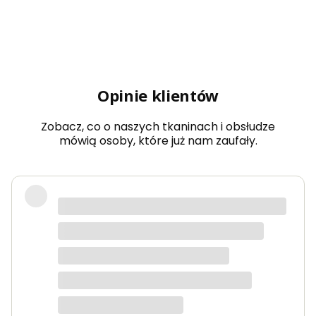
Opinie klientów
Zobacz, co o naszych tkaninach i obsłudze
mówią osoby, które już nam zaufały.
Bardzo dobra jakość tkanin, kolory
dokładnie takie jak na zdjęciach.
Zamówienie przyszło szybko i było
starannie zapakowane.
Anna K.