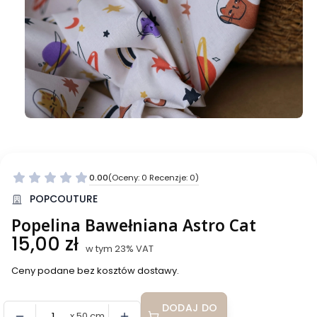
0.00
(Oceny: 0 Recenzje: 0)
Przejdź do sekcji Opinie
POPCOUTURE
Popelina Bawełniana Astro Cat
Cena
15,00 zł
w tym 23% VAT
w tym
23%
VAT
Ceny podane bez kosztów dostawy.
DODAJ DO
x 50 cm