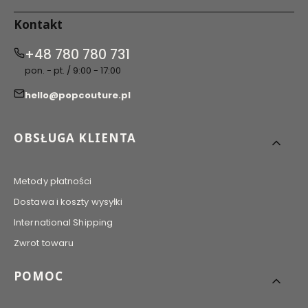
Kontakt
+48 780 780 731
pon. - pt. / 9:00 - 17:00
hello@popcouture.pl
Linki w stopce
OBSŁUGA KLIENTA
Metody płatności
Dostawa i koszty wysyłki
International Shipping
Zwrot towaru
POMOC