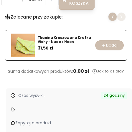
KOSZYKA
Zalecane przy zakupie:
Tkanina Kreszowana Kratka
Vichy - Nude x Neon
Dodaj
Cena
31,50 zł
0.00 zł
Jak to dziala?
Suma dodatkowych produktów:
Czas wysyłki:
24 godziny
Zapytaj o produkt