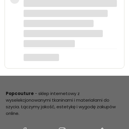
Bardzo dobra jakość tkanin, kolory
dokładnie takie jak na zdjęciach.
Zamówienie przyszło szybko i było
starannie zapakowane.
Anna K.
Popcouture
- sklep internetowy z
wyselekcjonowanymi tkaninami i materiałami do
szycia. Łączymy jakość, estetykę i wygodę zakupów
online.