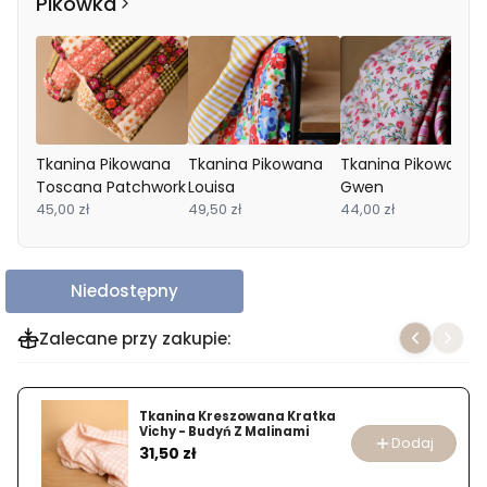
Pikówka
Tkanina Pikowana
Tkanina Pikowana
Tkanina Pikowana
Toscana Patchwork
Louisa
Gwen
45,00 zł
49,50 zł
44,00 zł
Niedostępny
Zalecane przy zakupie:
Tkanina Kreszowana Kratka
Vichy - Budyń Z Malinami
Dodaj
Cena
31,50 zł