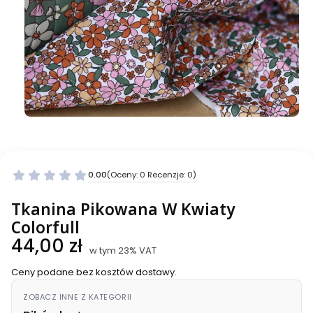
0.00
(Oceny: 0 Recenzje: 0)
Przejdź do sekcji Opinie
Tkanina Pikowana W Kwiaty
Colorfull
Cena
44,00 zł
w tym 23% VAT
w tym
23%
VAT
Ceny podane bez kosztów dostawy.
ZOBACZ INNE Z KATEGORII