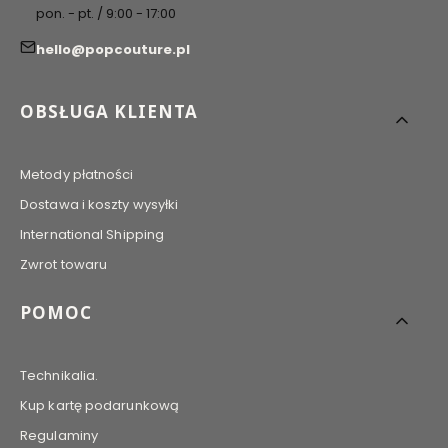
pon. - pt. / 9:00 - 17:00
hello@popcouture.pl
Linki w stopce
OBSŁUGA KLIENTA
Metody płatności
Dostawa i koszty wysyłki
International Shipping
Zwrot towaru
POMOC
Technikalia.
Kup kartę podarunkową
Regulaminy