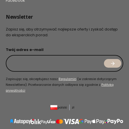
Facebook
Newsletter
Zapisz się, aby otrzymywać najlepsze oferty i zyskać dostęp
do eksperckich porad.
Twój adres e-mail
Zapisując się, akceptujesz nasz
Regulamin
(w zakresie dotyczącym
Newslettera). Przetwarzanie danych odbywa się zgodnie z
Polityką
prywatności
.
polski
zł