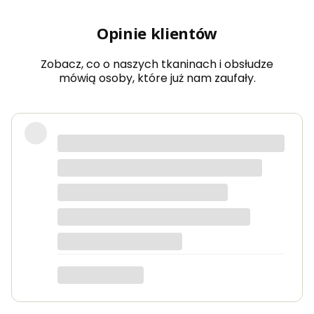
Opinie klientów
Zobacz, co o naszych tkaninach i obsłudze
mówią osoby, które już nam zaufały.
Bardzo dobra jakość tkanin, kolory
dokładnie takie jak na zdjęciach.
Zamówienie przyszło szybko i było
starannie zapakowane.
Anna K.