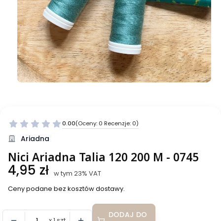
0.00
(Oceny: 0 Recenzje: 0)
Przejdź do sekcji Opinie
Ariadna
Nici Ariadna Talia 120 200 M - 0745
Cena
4,95 zł
w tym 23% VAT
w tym
23%
VAT
Ceny podane bez kosztów dostawy.
DODAJ DO
x 1 szt.