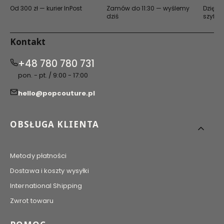
Od 300 zł — kurier InPost
Zamów do 11:30 — wyślemy
Dzięki 
dziś
szyfro
Kontakt
+48 780 780 731
pon. - pt. / 9:00 - 17:00
hello@popcouture.pl
Linki w stopce
OBSŁUGA KLIENTA
Metody płatności
Dostawa i koszty wysyłki
International Shipping
Zwrot towaru