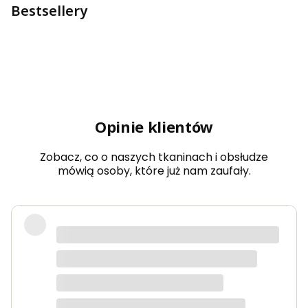
Bestsellery
Opinie klientów
Zobacz, co o naszych tkaninach i obsłudze
mówią osoby, które już nam zaufały.
Bardzo dobra jakość tkanin, kolory
dokładnie takie jak na zdjęciach.
Zamówienie przyszło szybko i było
starannie zapakowane.