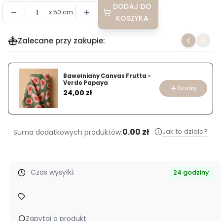
DODAJ DO
x 50 cm
KOSZYKA
Zalecane przy zakupie:
Bawełniany Canvas Frutta -
Verde Papaya
Dodaj
Cena
24,00 zł
0.00 zł
Jak to dziala?
Suma dodatkowych produktów:
Czas wysyłki:
24 godziny
Zapytaj o produkt