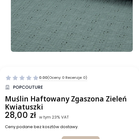
0.00
(Oceny: 0 Recenzje: 0)
Przejdź do sekcji Opinie
POPCOUTURE
Muślin Haftowany Zgaszona Zieleń
Kwiatuszki
Cena
28,00 zł
w tym 23% VAT
w tym
23%
VAT
Ceny podane bez kosztów dostawy.