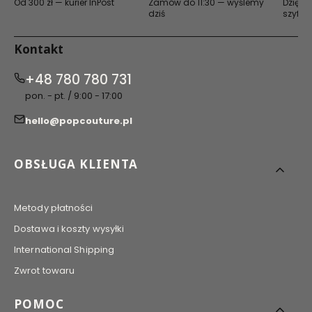
Od 300 zł — kurier InPost
Zamów do 11:30 — wyślemy
Dzięki 
dziś
szyfro
Kontakt
+48 780 780 731
pon. - pt. / 9:00 - 17:00
hello@popcouture.pl
Linki w stopce
OBSŁUGA KLIENTA
Metody płatności
Dostawa i koszty wysyłki
International Shipping
Zwrot towaru
POMOC