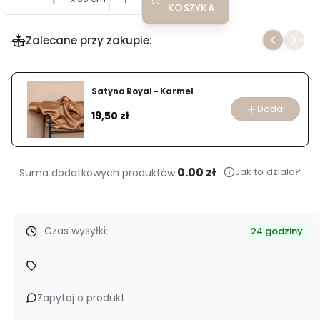
KOSZYKA
Zalecane przy zakupie:
Satyna Royal - Karmel
Dodaj
Cena
19,50 zł
0.00 zł
Jak to dziala?
Suma dodatkowych produktów:
Czas wysyłki:
24 godziny
Zapytaj o produkt