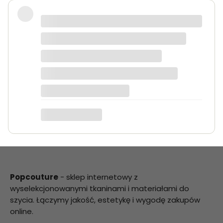
Bardzo dobra jakość tkanin, kolory
dokładnie takie jak na zdjęciach.
Zamówienie przyszło szybko i było
starannie zapakowane.
Anna K.
Popcouture
- sklep internetowy z
wyselekcjonowanymi tkaninami i materiałami do
szycia. Łączymy jakość, estetykę i wygodę zakupów
online.