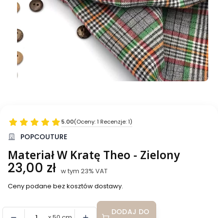
5.00
(Oceny: 1 Recenzje: 1)
Przejdź do sekcji Opinie
POPCOUTURE
Materiał W Kratę Theo - Zielony
Cena
23,00 zł
w tym 23% VAT
w tym
23%
VAT
Ceny podane bez kosztów dostawy.
DODAJ DO
x 50 cm