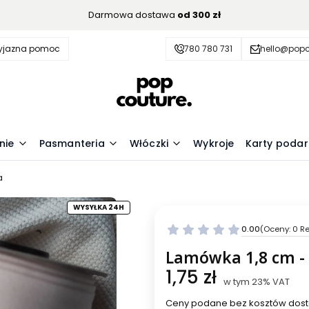
Darmowa dostawa
od 300 zł
zyjazna pomoc
780 780 731
hello@popc
nie
Pasmanteria
Włóczki
Wykroje
Karty poda
a
WYSYŁKA 24H
0.00
(Oceny: 0 Re
Przejdź do se
Lamówka 1,8 cm -
Cena
1,75 zł
w tym 23% VAT
w tym
23%
VAT
Ceny podane bez kosztów dost