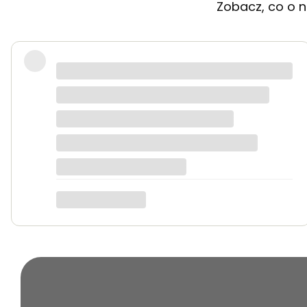
Zobacz, co o n
Bardzo dobra jakość tkanin, kolory dokładnie t
Anna K.