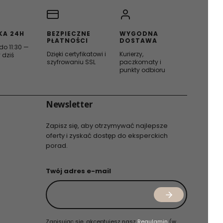
KA 24H
BEZPIECZNE
WYGODNA
PŁATNOŚCI
DOSTAWA
o 11:30 —
Dzięki certyfikatowi i
Kurierzy,
 dziś
szyfrowaniu SSL
paczkomaty i
punkty odbioru
Newsletter
Zapisz się, aby otrzymywać najlepsze
oferty i zyskać dostęp do eksperckich
porad.
Twój adres e-mail
Zapisując się, akceptujesz nasz
Regulamin
(w