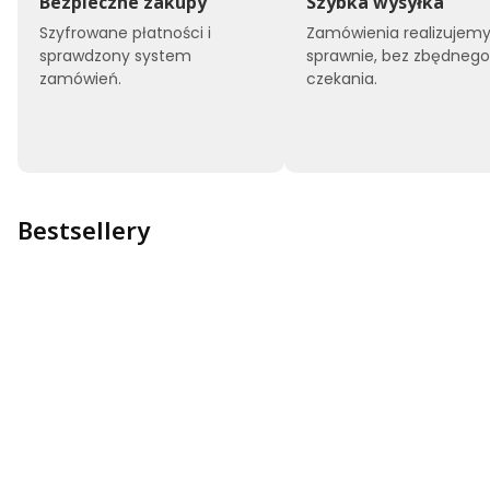
Bezpieczne zakupy
Szybka wysyłka
Szyfrowane płatności i
Zamówienia realizujem
sprawdzony system
sprawnie, bez zbędneg
zamówień.
czekania.
Bestsellery