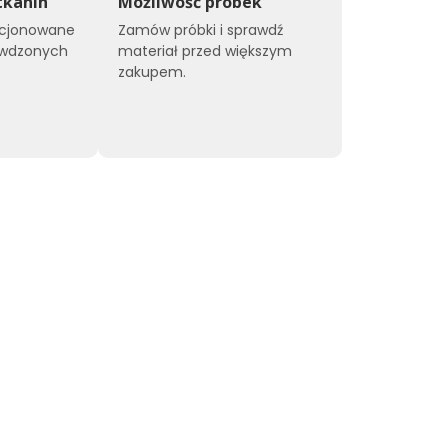
tkanin
Możliwość próbek
kcjonowane
Zamów próbki i sprawdź
awdzonych
materiał przed większym
zakupem.