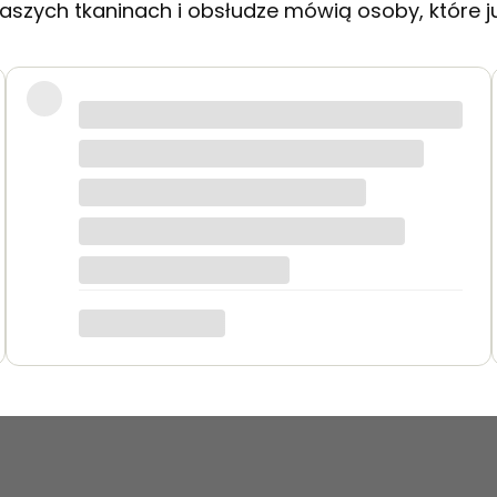
aszych tkaninach i obsłudze mówią osoby, które j
akie jak na zdjęciach. Zamówienie przyszło szybko i było