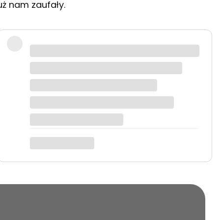
uż nam zaufały.
 starannie zapakowane.