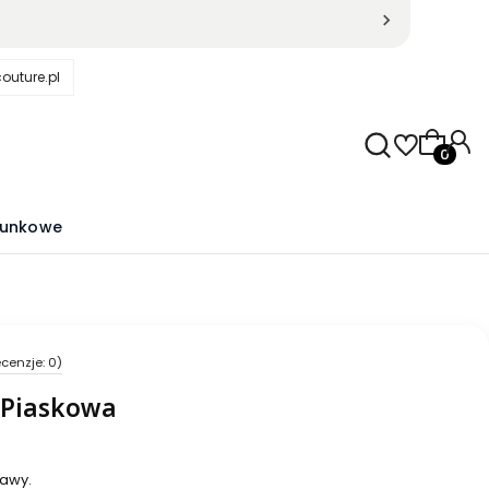
outure.pl
Produkty
runkowe
cenzje: 0)
kcji Opinie
 Piaskowa
awy.