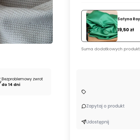
Satyna Roy
Dodaj
Cena
19,50 zł
Suma dodatkowych produkt
Bezproblemowy zwrot
do 14 dni
 dla marek odzieżowych.
Kupuj u źródła – bezpośrednio od pr
Zapytaj o produkt
Udostępnij