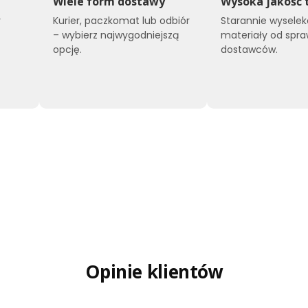
Wiele form dostawy
Wysoka jakość 
y
Kurier, paczkomat lub odbiór
Starannie wysele
o
– wybierz najwygodniejszą
materiały od spr
opcję.
dostawców.
Opinie klientów