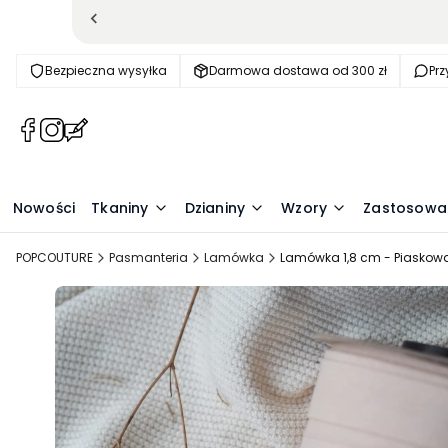
Bezpieczna wysyłka
Darmowa dostawa od 300 zł
Pr
(Otwiera
(Otwiera
(Otwiera
się
się
się
w
w
w
nowej
nowej
nowej
Nowości
Tkaniny
Dzianiny
Wzory
Zastosowa
karcie)
karcie)
karcie)
POPCOUTURE
Pasmanteria
Lamówka
Lamówka 1,8 cm - Piaskow