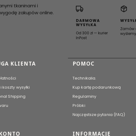
anymi tkaninami i
i wygodę zakupów online.
DARMOWA
WYSYŁ
WYSYŁKA
Zamów d
Od 300 zł — kurier
wyślemy
InPost
 stopce
GA KLIENTA
POMOC
łatności
Technikalia.
 koszty wysyłki
Kup kartę podarunkową
onal Shipping
Regulaminy
waru
Próbki
Najczęstsze pytania (FAQ)
 KONTO
INFORMACJE