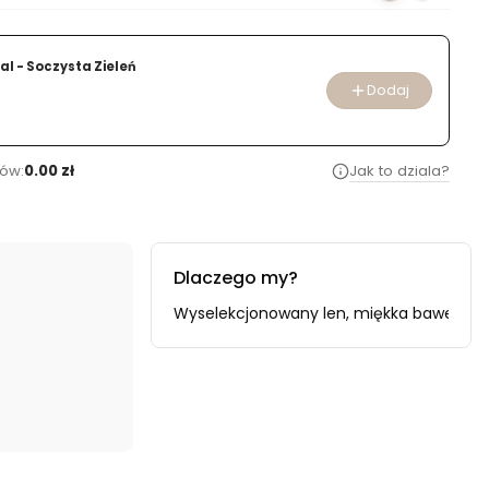
al - Soczysta Zieleń
Dodaj
ów:
0.00 zł
Jak to dziala?
Dlaczego my?
oducenta i importera.
Wyselekcjonowany len, miękka bawełna i