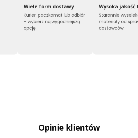
Wiele form dostawy
Wysoka jakość 
y
Kurier, paczkomat lub odbiór
Starannie wysele
o
– wybierz najwygodniejszą
materiały od spr
opcję.
dostawców.
Opinie klientów