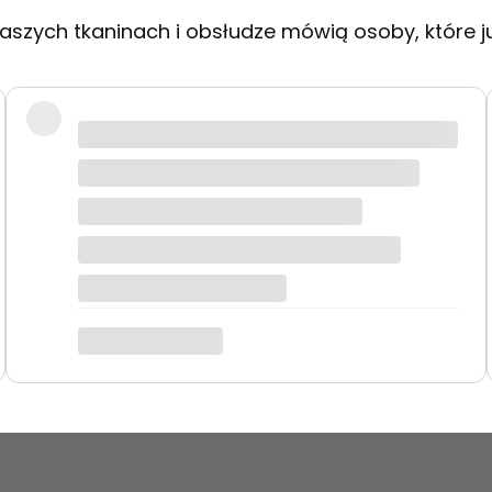
aszych tkaninach i obsłudze mówią osoby, które j
akie jak na zdjęciach. Zamówienie przyszło szybko i było