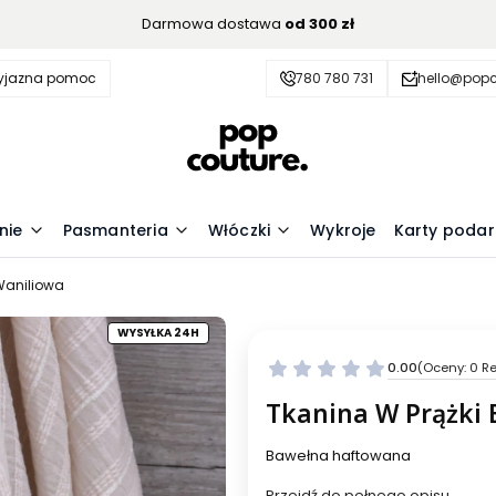
Darmowa dostawa
od 300 zł
zyjazna pomoc
780 780 731
hello@popc
nie
Pasmanteria
Włóczki
Wykroje
Karty poda
 Waniliowa
WYSYŁKA 24H
0.00
(Oceny: 0 Re
Przejdź do se
Tkanina W Prążki 
Bawełna haftowana
Przejdź do pełnego opisu