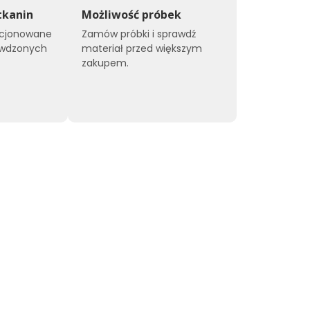
tkanin
Możliwość próbek
kcjonowane
Zamów próbki i sprawdź
awdzonych
materiał przed większym
zakupem.