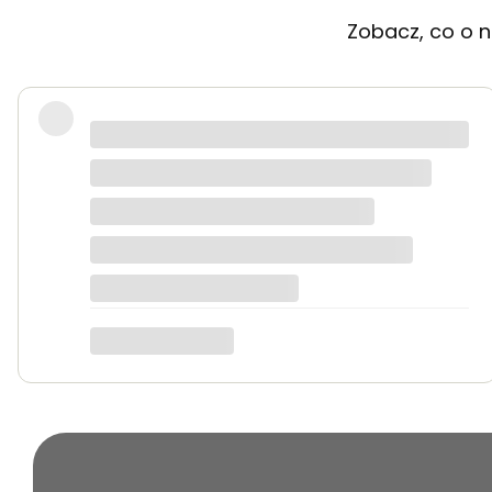
Zobacz, co o n
Bardzo dobra jakość tkanin, kolory dokładnie t
Anna K.