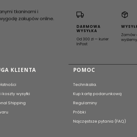
anymi tkaninami i
i wygodę zakupów online.
DARMOWA
WYSYŁ
WYSYŁKA
Zamów d
Od 300 zł — kurier
wyślemy
InPost
 stopce
GA KLIENTA
POMOC
łatności
Technikalia.
 koszty wysyłki
Kup kartę podarunkową
onal Shipping
Regulaminy
waru
Próbki
Najczęstsze pytania (FAQ)