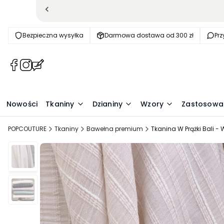
Bezpieczna wysyłka
Darmowa dostawa od 300 zł
Pr
(Otwiera
(Otwiera
(Otwiera
się
się
się
w
w
w
nowej
nowej
nowej
Nowości
Tkaniny
Dzianiny
Wzory
Zastosowa
karcie)
karcie)
karcie)
POPCOUTURE
Tkaniny
Bawełna premium
Tkanina W Prążki Bali -