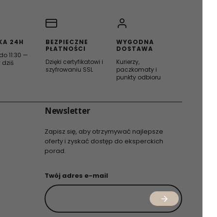
KA 24H
BEZPIECZNE
WYGODNA
PŁATNOŚCI
DOSTAWA
o 11:30 —
Dzięki certyfikatowi i
Kurierzy,
 dziś
szyfrowaniu SSL
paczkomaty i
punkty odbioru
Newsletter
Zapisz się, aby otrzymywać najlepsze
oferty i zyskać dostęp do eksperckich
porad.
Twój adres e-mail