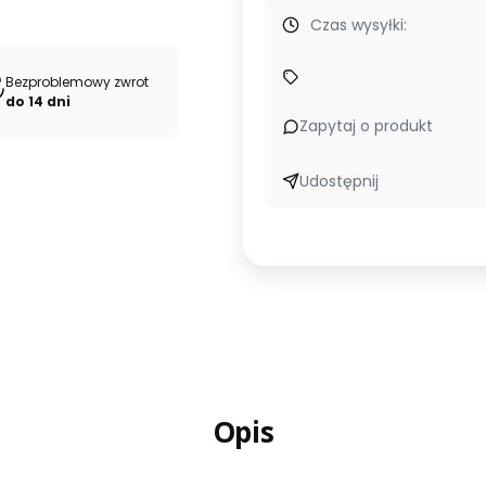
Czas wysyłki:
 dla marek odzieżowych.
Kupuj u źródła – bezpośrednio od pr
Bezproblemowy zwrot
do 14 dni
Zapytaj o produkt
Udostępnij
Opis