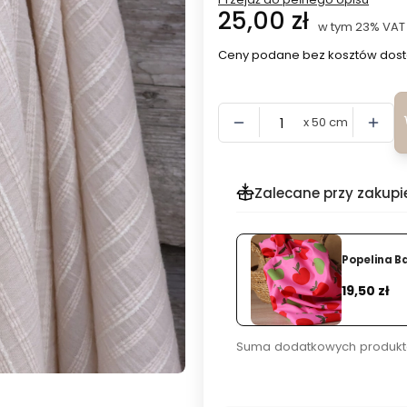
Cena
25,00 zł
w tym 23% VAT
w tym
23%
VAT
Ceny podane bez kosztów dost
x 50 cm
Zalecane przy zakupi
Popelina B
Dodaj
Cena
19,50 zł
Suma dodatkowych produkt