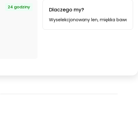
24 godziny
Dlaczego my?
oducenta i importera.
Wyselekcjonowany len, miękka bawełna i