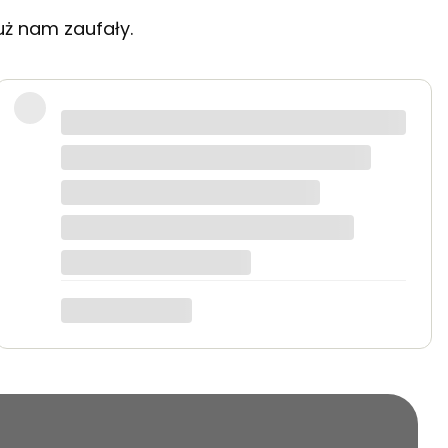
uż nam zaufały.
 starannie zapakowane.