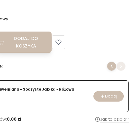
awy.
DODAJ DO
KOSZYKA
e:
awełniana - Soczyste Jabłka - Różowa
Dodaj
ów:
0.00 zł
Jak to dziala?