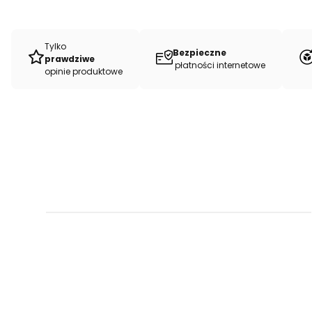
5 metra dla pasjonatów, po całe belki i druk autorskich wzorów
Tylko
Bezpieczne
prawdziwe
płatności internetowe
opinie produktowe