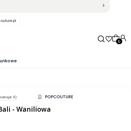
outure.pl
Produkty
runkowe
POPCOUTURE
cenzje: 0)
kcji Opinie
Bali - Waniliowa