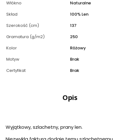
Włókno
Naturalne
Skład
100% Len
Szerokość (cm)
137
Gramatura (g/m2)
250
Kolor
Różowy
Motyw
Brak
Certyfikat
Brak
Opis
Wyjątkowy, szlachetny, prany len.
Niezwykła faktura dodaje temu szlachetnemu