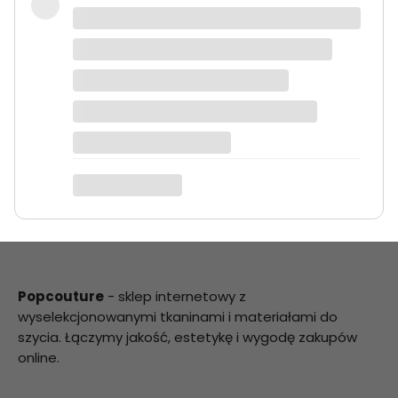
Bardzo dobra jakość tkanin, kolory
dokładnie takie jak na zdjęciach.
Zamówienie przyszło szybko i było
starannie zapakowane.
Anna K.
Popcouture
- sklep internetowy z
wyselekcjonowanymi tkaninami i materiałami do
szycia. Łączymy jakość, estetykę i wygodę zakupów
online.