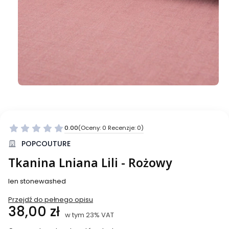
0.00
(Oceny: 0 Recenzje: 0)
Przejdź do sekcji Opinie
POPCOUTURE
Tkanina Lniana Lili - Rożowy
len stonewashed
Przejdź do pełnego opisu
Cena
38,00 zł
w tym 23% VAT
w tym
23%
VAT