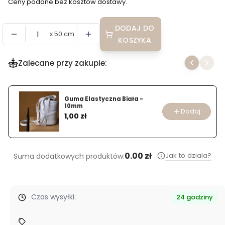
Ceny podane bez kosztów dostawy.
DODAJ DO
x 50 cm
KOSZYKA
Zalecane przy zakupie:
Guma Elastyczna Biała -
10mm
Dodaj
Cena
1,00 zł
0.00 zł
Jak to dziala?
Suma dodatkowych produktów:
Czas wysyłki:
24 godziny