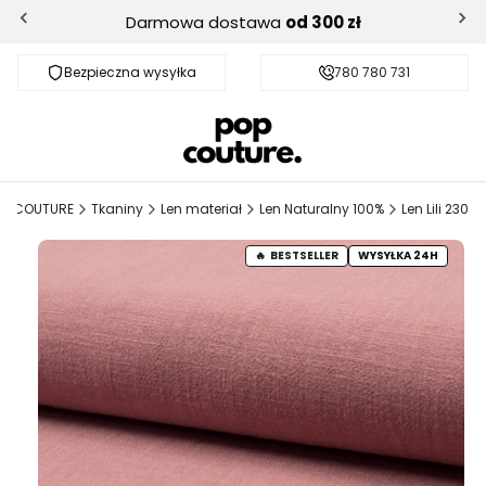
Darmowa dostawa
od 300 zł
Bezpieczna wysyłka
Darmowa dostawa od 300 zł
780 780 731
OPCOUTURE
Tkaniny
Len materiał
Len Naturalny 100%
Len Lili 230
BESTSELLER
WYSYŁKA 24H