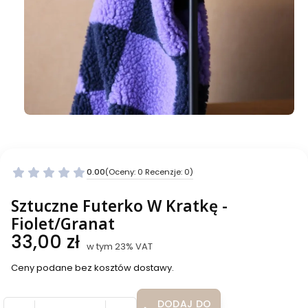
0.00
(Oceny: 0 Recenzje: 0)
Przejdź do sekcji Opinie
Sztuczne Futerko W Kratkę -
Fiolet/Granat
Cena
33,00 zł
w tym 23% VAT
w tym
23%
VAT
Ceny podane bez kosztów dostawy.
DODAJ DO