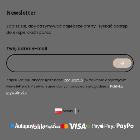
Newsletter
Zapisz się, aby otrzymywać najlepsze oferty i zyskać dostęp
do eksperckich porad.
Twój adres e-mail
Zapisując się, akceptujesz nasz
Regulamin
(w zakresie dotyczącym
Newslettera). Przetwarzanie danych odbywa się zgodnie z
Polityką
prywatności
.
polski
zł