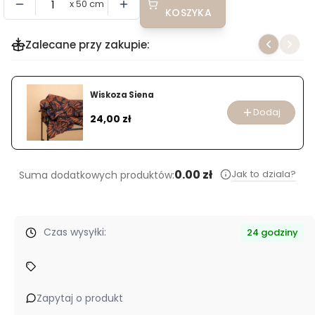
x 50 cm
KOSZYKA
Zalecane przy zakupie:
Wiskoza Siena
Dodaj
Cena
24,00 zł
0.00 zł
Jak to dziala?
Suma dodatkowych produktów:
Czas wysyłki:
24 godziny
Zapytaj o produkt