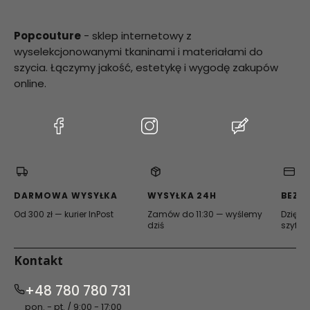
Popcouture
- sklep internetowy z
wyselekcjonowanymi tkaninami i materiałami do
szycia. Łączymy jakość, estetykę i wygodę zakupów
online.
(Otwiera
(Otwiera
(Otwiera
się
się
się
w
w
w
nowej
nowej
nowej
karcie)
karcie)
karcie)
DARMOWA WYSYŁKA
WYSYŁKA 24H
BEZP
Od 300 zł — kurier InPost
Zamów do 11:30 — wyślemy
Dzięki 
dziś
szyfro
Kontakt
+48 780 780 731
pon. - pt. / 9:00 - 17:00