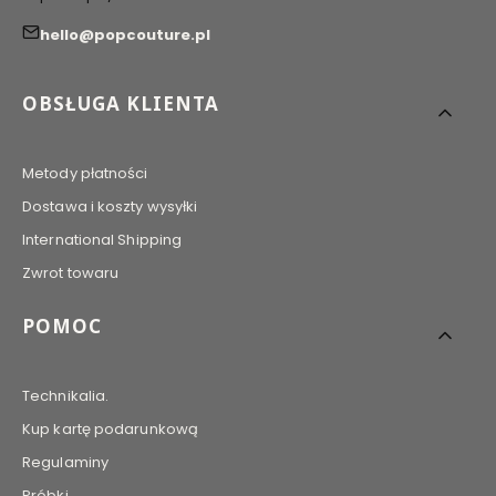
hello@popcouture.pl
Linki w stopce
OBSŁUGA KLIENTA
Metody płatności
Dostawa i koszty wysyłki
International Shipping
Zwrot towaru
POMOC
Technikalia.
Kup kartę podarunkową
Regulaminy
Próbki