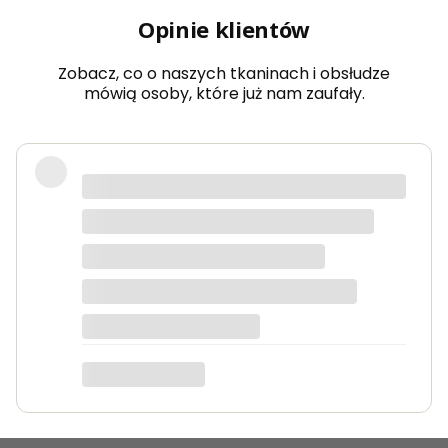
Opinie klientów
Zobacz, co o naszych tkaninach i obsłudze
mówią osoby, które już nam zaufały.
Bardzo dobra jakość tkanin, kolory
dokładnie takie jak na zdjęciach.
Zamówienie przyszło szybko i było
starannie zapakowane.
Anna K.