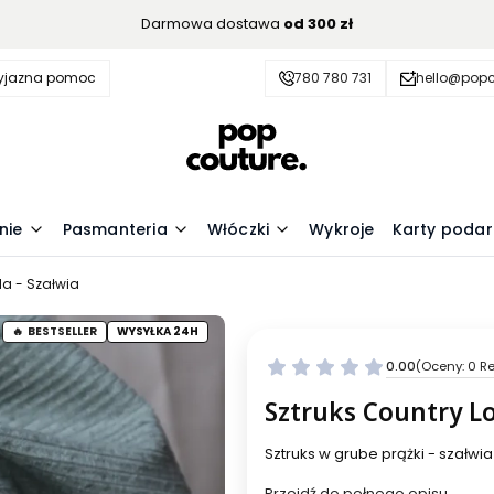
Darmowa dostawa
od 300 zł
zyjazna pomoc
780 780 731
hello@popc
nie
Pasmanteria
Włóczki
Wykroje
Karty poda
la - Szałwia
BESTSELLER
WYSYŁKA 24H
0.00
(Oceny: 0 Re
Przejdź do se
Sztruks Country Lo
Sztruks w grube prążki - szałwia
Przejdź do pełnego opisu