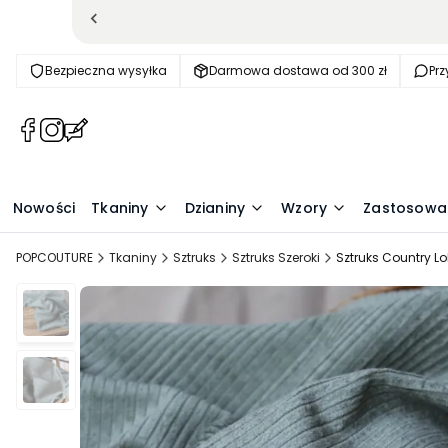
Bezpieczna wysyłka
Darmowa dostawa od 300 zł
Pr
(Otwiera
(Otwiera
(Otwiera
się
się
się
w
w
w
nowej
nowej
nowej
Nowości
Tkaniny
Dzianiny
Wzory
Zastosowa
karcie)
karcie)
karcie)
POPCOUTURE
Tkaniny
Sztruks
Sztruks Szeroki
Sztruks Country Lo