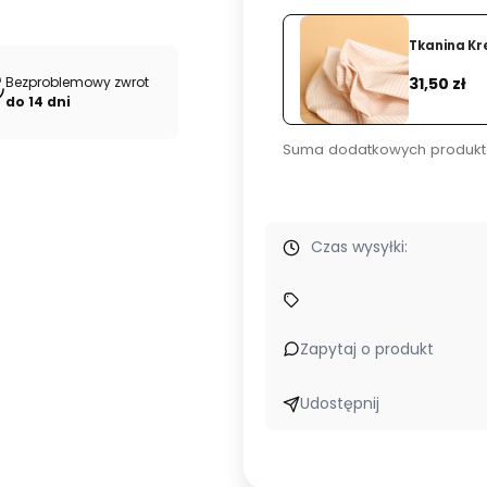
 Z Malinami
Dodaj
Cena
Bezproblemowy zwrot
31,50 zł
do 14 dni
Suma dodatkowych produkt
Czas wysyłki:
szlachetna wiskoza. Każde zamówienie
przygotowujemy ręczn
Zapytaj o produkt
Udostępnij