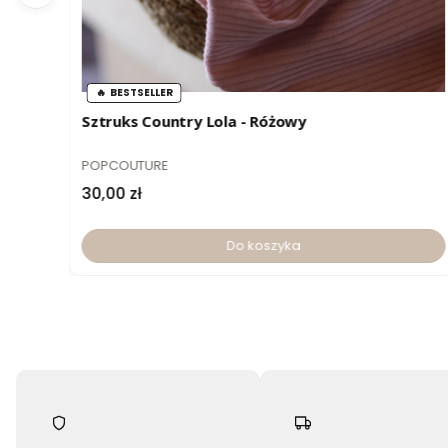
BESTSELLER
Sztruks Country Lola - Różowy
PRODUCENT
POPCOUTURE
Cena
30,00 zł
Do koszyka