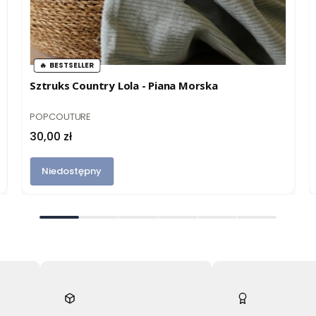
BESTSELLER
Sztruks Country Lola - Piana Morska
PRODUCENT
POPCOUTURE
Cena
30,00 zł
Niedostępny