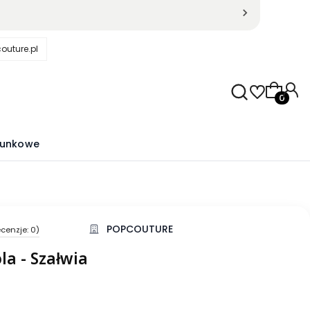
outure.pl
Produkty
runkowe
POPCOUTURE
cenzje: 0)
kcji Opinie
la - Szałwia