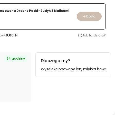
Tkanina Kreszowana Drobne Paski - Budyń Z Malinami
Dodaj
ów:
0.00 zł
Jak to dziala?
24 godziny
Dlaczego my?
ie
z najwyższą starannością
, dbając o idealny wymiar Twojego