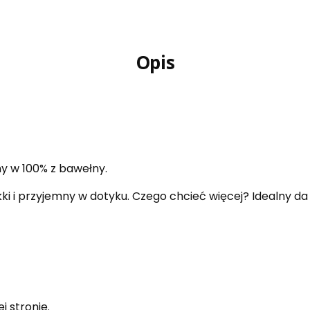
Opis
y w 100% z bawełny.
kki i przyjemny w dotyku. Czego chcieć więcej? Idealny da 
j stronie.