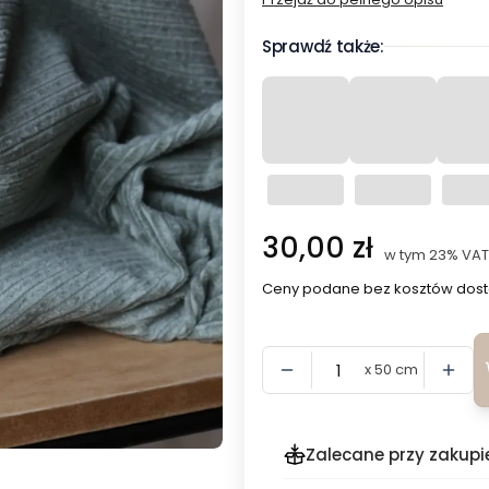
Sprawdź także:
Cena
30,00 zł
w tym 23% VAT
w tym
23%
VAT
Ceny podane bez kosztów dost
x 50 cm
Zalecane przy zakupi