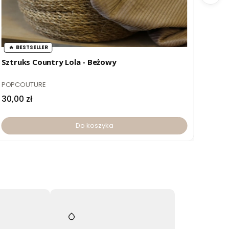
BESTSELLER
B
Sztruks Country Lola - Beżowy
Sztr
PRODUCENT
PROD
POPCOUTURE
POPC
Cena
Cen
30,00 zł
30,0
Do koszyka