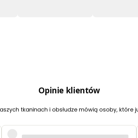
Opinie klientów
aszych tkaninach i obsłudze mówią osoby, które j
akie jak na zdjęciach. Zamówienie przyszło szybko i było