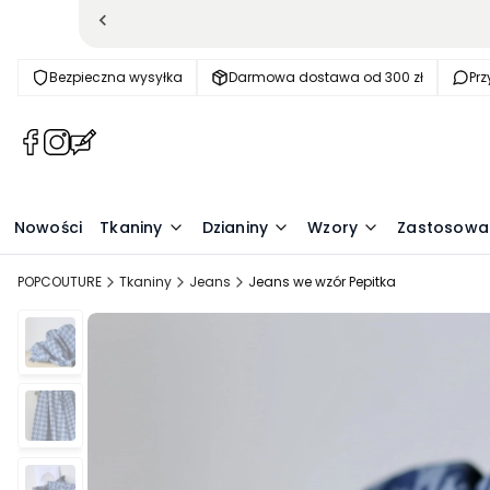
Bezpieczna wysyłka
Darmowa dostawa od 300 zł
Pr
(Otwiera
(Otwiera
(Otwiera
się
się
się
w
w
w
nowej
nowej
nowej
Nowości
Tkaniny
Dzianiny
Wzory
Zastosowa
karcie)
karcie)
karcie)
POPCOUTURE
Tkaniny
Jeans
Jeans we wzór Pepitka