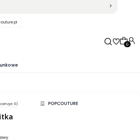
outure.pl
Produkty
runkowe
POPCOUTURE
cenzje: 0)
kcji Opinie
itka
awy.