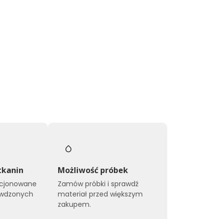
tkanin
Możliwość próbek
kcjonowane
Zamów próbki i sprawdź
awdzonych
materiał przed większym
zakupem.