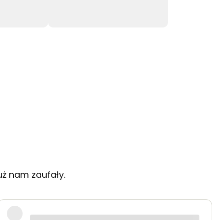
uż nam zaufały.
 starannie zapakowane.