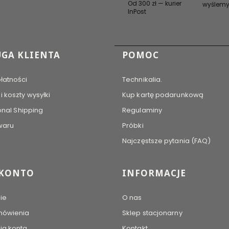
Od 300 zł — kurier
wyślemy
InPost
 stopce
GA KLIENTA
POMOC
łatności
Technikalia.
 koszty wysyłki
Kup kartę podarunkową
onal Shipping
Regulaminy
waru
Próbki
Najczęstsze pytania (FAQ)
 KONTO
INFORMACJE
ie
O nas
mówienia
Sklep stacjonarny
ia konta
Kontakt