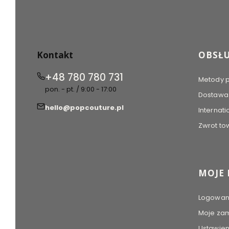
się
się
się
w
w
w
nowej
nowej
nowej
karcie)
karcie)
karcie)
Linki w
Kontakt
OBSŁU
+48 780 780 731
Metody p
pon. - pt. / 9:00 - 17:00
Dostawa i
hello@popcouture.pl
Internati
Zwrot to
MOJE
Logowan
Moje za
Ustawien