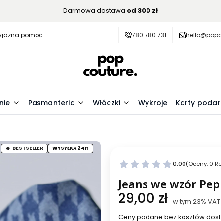
Darmowa dostawa
od 300 zł
zyjazna pomoc
780 780 731
hello@popc
nie
Pasmanteria
Włóczki
Wykroje
Karty poda
BESTSELLER
WYSYŁKA 24H
0.00
(Oceny: 0 Re
Przejdź do se
Jeans we wzór Pep
Cena
29,00 zł
w tym 23% VAT
w tym
23%
VAT
Ceny podane bez kosztów dost