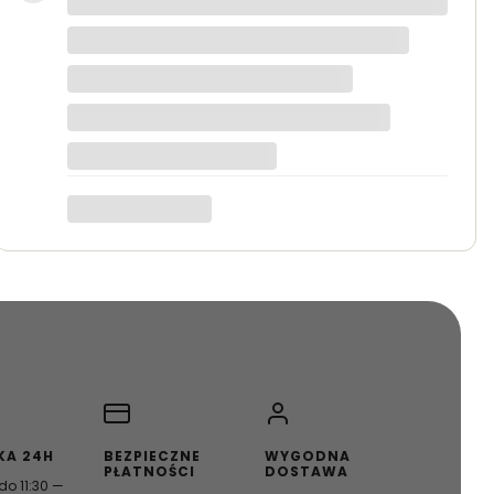
KA 24H
BEZPIECZNE
WYGODNA
PŁATNOŚCI
DOSTAWA
o 11:30 —