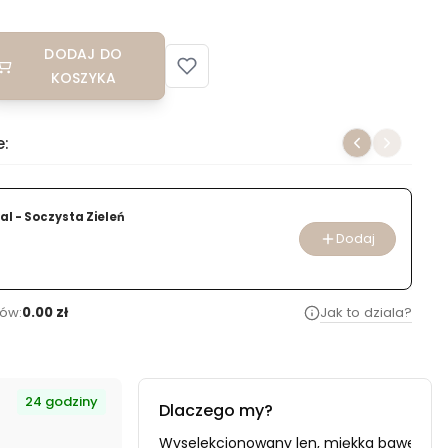
DODAJ DO
KOSZYKA
e:
al - Soczysta Zieleń
Dodaj
ów:
0.00 zł
Jak to dziala?
24 godziny
Dlaczego my?
oducenta i importera.
Wyselekcjonowany len, miękka bawełna i