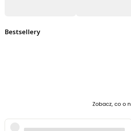
Bestsellery
Zobacz, co o n
Bardzo dobra jakość tkanin, kolory dokładnie t