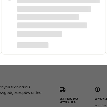
anymi tkaninami i
i wygodę zakupów online.
DARMOWA
WYSYŁ
WYSYŁKA
Zamów d