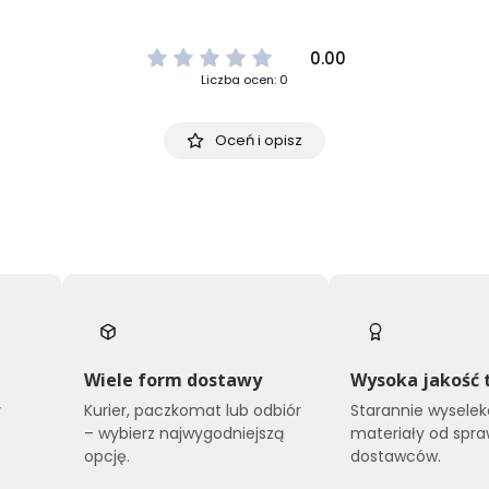
0.00
Liczba ocen: 0
Oceń i opisz
Wiele form dostawy
Wysoka jakość 
y
Kurier, paczkomat lub odbiór
Starannie wysele
o
– wybierz najwygodniejszą
materiały od spr
opcję.
dostawców.