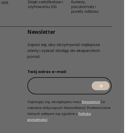
Dzięki certyfikatowi i
Kurierzy,
 dziś
szyfrowaniu SSL
paczkomaty i
punkty odbioru
Newsletter
Zapisz się, aby otrzymywać najlepsze
oferty i zyskać dostęp do eksperckich
porad.
Twój adres e-mail
Zapisując się, akceptujesz nasz
Regulamin
(w
zakresie dotyczącym Newslettera). Przetwarzanie
danych odbywa się zgodnie z
Polityką
prywatności
.