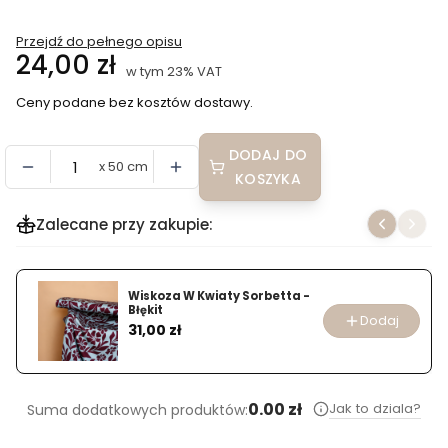
Przejdź do pełnego opisu
Cena
24,00 zł
w tym 23% VAT
w tym
23%
VAT
Ceny podane bez kosztów dostawy.
DODAJ DO
x 50 cm
KOSZYKA
Zalecane przy zakupie:
Wiskoza W Kwiaty Sorbetta -
Błękit
Dodaj
Cena
31,00 zł
0.00 zł
Jak to dziala?
Suma dodatkowych produktów: