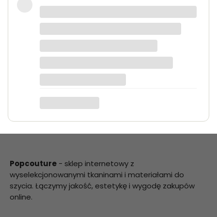
Bardzo dobra jakość tkanin, kolory
dokładnie takie jak na zdjęciach.
Zamówienie przyszło szybko i było
starannie zapakowane.
Anna K.
Popcouture
- sklep internetowy z
wyselekcjonowanymi tkaninami i materiałami do
szycia. Łączymy jakość, estetykę i wygodę zakupów
online.