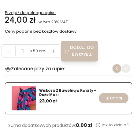
Przejdź do pełnego opisu
Cena
24,00 zł
w tym 23% VAT
w tym
23%
VAT
Ceny podane bez kosztów dostawy.
DODAJ DO
x 50 cm
KOSZYKA
Zalecane przy zakupie:
Wiskoza Z Bawełną w Kwiaty -
Duże Maki
Dodaj
Cena
23,00 zł
0.00 zł
Jak to dziala?
Suma dodatkowych produktów: