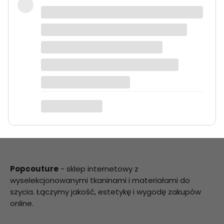
Bardzo dobra jakość tkanin, kolory
dokładnie takie jak na zdjęciach.
Zamówienie przyszło szybko i było
starannie zapakowane.
Anna K.
Popcouture
- sklep internetowy z
wyselekcjonowanymi tkaninami i materiałami do
szycia. Łączymy jakość, estetykę i wygodę zakupów
online.