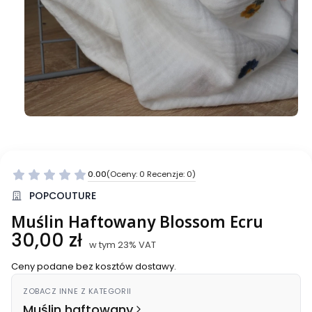
0.00
(Oceny: 0 Recenzje: 0)
Przejdź do sekcji Opinie
POPCOUTURE
Muślin Haftowany Blossom Ecru
Cena
30,00 zł
w tym 23% VAT
w tym
23%
VAT
Ceny podane bez kosztów dostawy.
ZOBACZ INNE Z KATEGORII
Muślin haftowany