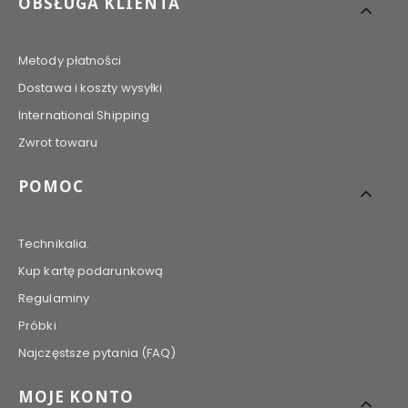
Linki w stopce
OBSŁUGA KLIENTA
Metody płatności
Dostawa i koszty wysyłki
International Shipping
Zwrot towaru
POMOC
Technikalia.
Kup kartę podarunkową
Regulaminy
Próbki
Najczęstsze pytania (FAQ)
MOJE KONTO