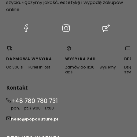
szycia. Łączymy jakość, estetykę i wygodę zakupów
online.
(Otwiera
(Otwiera
(Otwiera
się
się
się
w
w
w
nowej
nowej
nowej
karcie)
karcie)
karcie)
DARMOWA WYSYŁKA
WYSYŁKA 24H
BEZP
Od 300 zł — kurier InPost
Zamów do 11:30 — wyślemy
Dzięki 
dziś
szyfro
Kontakt
+48 780 780 731
pon. - pt. / 9:00 - 17:00
hello@popcouture.pl