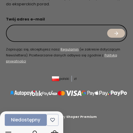
do eksperckich porad.
Twój adres e-mail
Zapisując się, akceptujesz nasz
Regulamin
(w zakresie dotyczącym
Newslettera). Przetwarzanie danych odbywa się zgodnie z
Polityką
prywatności
.
polski
zł
Sklep internetowy
Shoper Premium
Niedostępny