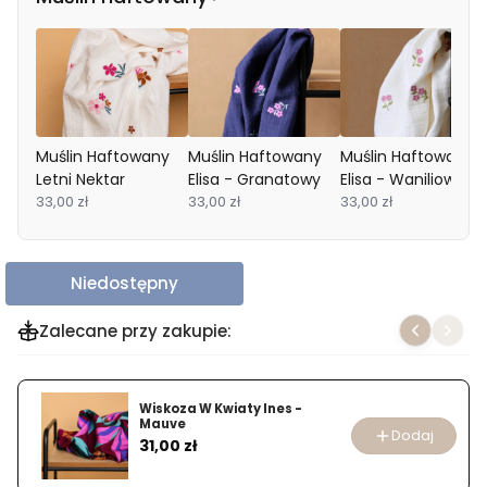
Muślin Haftowany
Muślin Haftowany
Muślin Haftowany
Letni Nektar
Elisa - Granatowy
Elisa - Waniliowy
33,00 zł
33,00 zł
33,00 zł
Niedostępny
Zalecane przy zakupie:
Wiskoza W Kwiaty Ines -
Mauve
Dodaj
Cena
31,00 zł