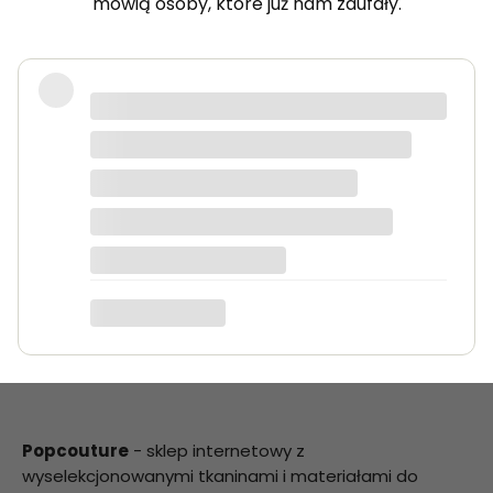
mówią osoby, które już nam zaufały.
Bardzo dobra jakość tkanin, kolory
dokładnie takie jak na zdjęciach.
Zamówienie przyszło szybko i było
starannie zapakowane.
Anna K.
Popcouture
- sklep internetowy z
wyselekcjonowanymi tkaninami i materiałami do