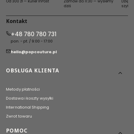
Od 300 zł — kurier InPost
Zamów do 11:30 — wyślemy
Dzięki 
dziś
szyfro
Kontakt
+48 780 780 731
pon. - pt. / 9:00 - 17:00
hello@popcouture.pl
Linki w stopce
OBSŁUGA KLIENTA
Metody płatności
Dostawa i koszty wysyłki
International Shipping
Zwrot towaru
POMOC