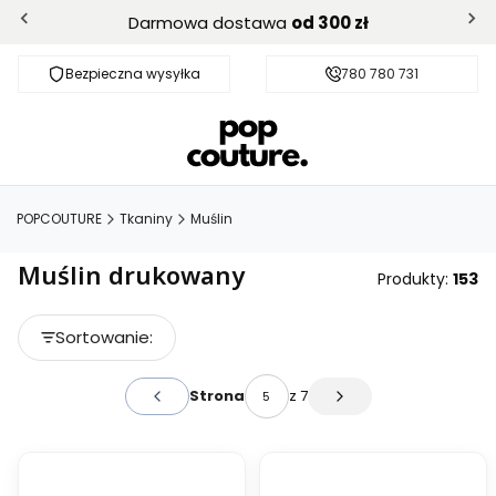
Darmowa dostawa
od 300 zł
Bezpieczna wysyłka
Darmowa dostawa od 300 zł
780 780 731
POPCOUTURE
Tkaniny
Muślin
Muślin drukowany
Produkty:
153
Lista produktów
Sortowanie:
Domyślne
z 7
Strona
Poprzednie produkty
Następne produkty