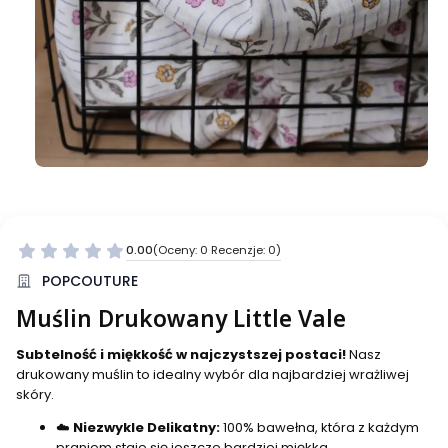
0.00
(Oceny: 0 Recenzje: 0)
Przejdź do sekcji Opinie
POPCOUTURE
Muślin Drukowany Little Vale
Subtelność i miękkość w najczystszej postaci!
Nasz
drukowany muślin to idealny wybór dla najbardziej wrażliwej
skóry.
☁️
Niezwykle Delikatny:
100% bawełna, która z każdym
praniem staje się jeszcze bardziej miękka.