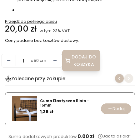
Przejdź do pełnego opisu
Cena
20,00 zł
w tym 23% VAT
w tym
23%
VAT
Ceny podane bez kosztów dostawy.
DODAJ DO
x 50 cm
KOSZYKA
Zalecane przy zakupie:
Guma Elastyczna Biała -
15mm
Dodaj
Cena
1,25 zł
0.00 zł
Jak to dziala?
Suma dodatkowych produktów: