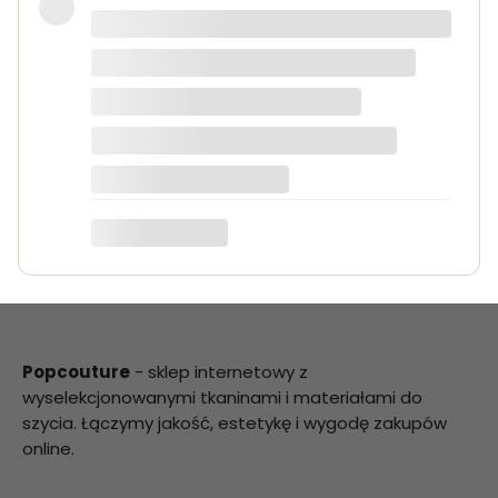
Bardzo dobra jakość tkanin, kolory
dokładnie takie jak na zdjęciach.
Zamówienie przyszło szybko i było
starannie zapakowane.
Anna K.
Popcouture
- sklep internetowy z
wyselekcjonowanymi tkaninami i materiałami do
szycia. Łączymy jakość, estetykę i wygodę zakupów
online.