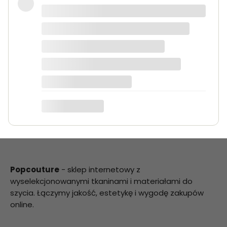
Bardzo dobra jakość tkanin, kolory
dokładnie takie jak na zdjęciach.
Zamówienie przyszło szybko i było
starannie zapakowane.
Anna K.
Popcouture
- sklep internetowy z
wyselekcjonowanymi tkaninami i materiałami do
szycia. Łączymy jakość, estetykę i wygodę zakupów
online.