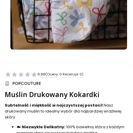
0.00
(Oceny: 0 Recenzje: 0)
Przejdź do sekcji Opinie
POPCOUTURE
Muślin Drukowany Kokardki
Subtelność i miękkość w najczystszej postaci!
Nasz
drukowany muślin to idealny wybór dla najbardziej wrażliwej
skóry.
☁️
Niezwykle Delikatny:
100% bawełna, która z każdym
praniem staje się jeszcze bardziej miękka.