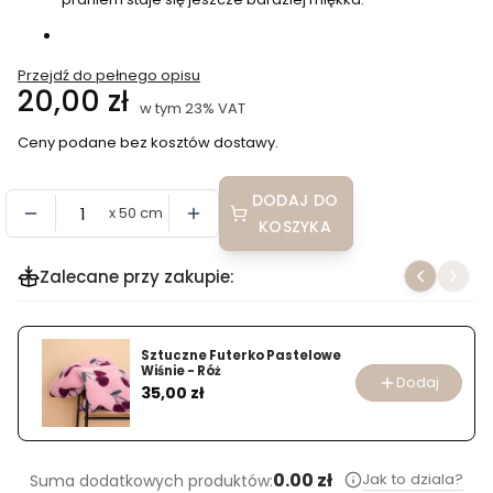
Przejdź do pełnego opisu
Cena
20,00 zł
w tym 23% VAT
w tym
23%
VAT
Ceny podane bez kosztów dostawy.
DODAJ DO
x 50 cm
KOSZYKA
Zalecane przy zakupie:
Sztuczne Futerko Pastelowe
Wiśnie - Róż
Dodaj
Cena
35,00 zł
0.00 zł
Jak to dziala?
Suma dodatkowych produktów: