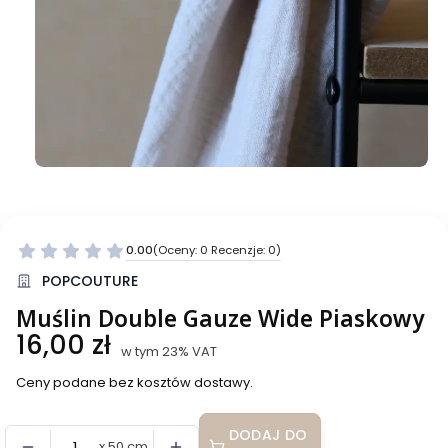
0.00
(Oceny: 0 Recenzje: 0)
Przejdź do sekcji Opinie
POPCOUTURE
Muślin Double Gauze Wide Piaskowy
Cena
16,00 zł
w tym 23% VAT
w tym
23%
VAT
Ceny podane bez kosztów dostawy.
DODAJ DO
x 50 cm