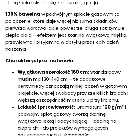
obciążania i układa się z naturalną gracją.
100% bawełna
w podwójnym splocie gazowym to
połączenie, które daje więcej niż suma składników:
pierwsza warstwa łapie powietrze, druga zatrzymuje
ciepło ciała – efektem jest tkanina wyjątkowo miękka,
przewiewna i przyjemna w dotyku przez cały dzień
noszenia.
Charakterystyka materiału:
Wyjątkowa szerokość 160 cm:
Standardowy
muślin ma 130–140 cm – te dodatkowe
centymetry oznaczają mniej łączeń w gotowym
projekcie, więcej swobody przy szerokich krojach i
większą oszczędność materiału przy krojeniu.
Lekkość i przewiewność:
Gramatura
120 g/m²
i
podwójny splot gazowy tworzą tkaninę
wyjątkowo lekką i oddychającą – idealną na
ciepłe dni i do projektów wymagających
naturalnego ruchu i układalności.