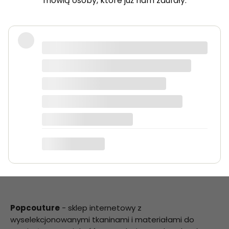
mówią osoby, które już nam zaufały.
Bardzo dobra jakość tkanin, kolory
dokładnie takie jak na zdjęciach.
Zamówienie przyszło szybko i było
starannie zapakowane.
Anna K.
Popcouture
- sklep internetowy z
wyselekcjonowanymi tkaninami i materiałami do