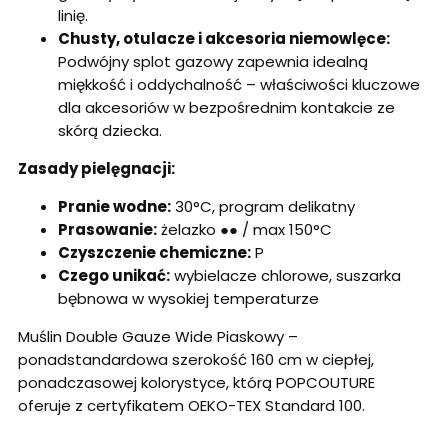
linię.
Chusty, otulacze i akcesoria niemowlęce:
Podwójny splot gazowy zapewnia idealną
miękkość i oddychalność – właściwości kluczowe
dla akcesoriów w bezpośrednim kontakcie ze
skórą dziecka.
Zasady pielęgnacji:
Pranie wodne:
30°C, program delikatny
Prasowanie:
żelazko ●● / max 150°C
Czyszczenie chemiczne:
P
Czego unikać:
wybielacze chlorowe, suszarka
bębnowa w wysokiej temperaturze
Muślin Double Gauze Wide Piaskowy –
ponadstandardowa szerokość 160 cm w ciepłej,
ponadczasowej kolorystyce, którą POPCOUTURE
oferuje z certyfikatem OEKO-TEX Standard 100.