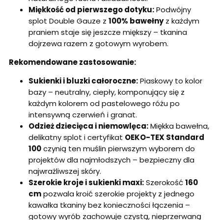
Miękkość od pierwszego dotyku:
Podwójny
splot Double Gauze z
100% bawełny
z każdym
praniem staje się jeszcze miększy – tkanina
dojrzewa razem z gotowym wyrobem.
Rekomendowane zastosowanie:
Sukienki i bluzki całoroczne:
Piaskowy to kolor
bazy – neutralny, ciepły, komponujący się z
każdym kolorem od pastelowego różu po
intensywną czerwień i granat.
Odzież dziecięca i niemowlęca:
Miękka bawełna,
delikatny splot i certyfikat
OEKO-TEX Standard
100
czynią ten muślin pierwszym wyborem do
projektów dla najmłodszych – bezpieczny dla
najwrażliwszej skóry.
Szerokie kroje i sukienki maxi:
Szerokość
160
cm
pozwala kroić szerokie projekty z jednego
kawałka tkaniny bez konieczności łączenia –
gotowy wyrób zachowuje czystą, nieprzerwaną