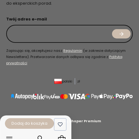
do eksperckich porad.
Twój adres e-mail
Zapisując się, akceptujesz nasz
Regulamin
(w zakresie dotyczącym
Newslettera). Przetwarzanie danych odbywa się zgodnie z
Polityką
prywatności
.
polski
zł
Sklep internetowy
Shoper Premium
Dodaj do koszyka
Produkty w koszyku: 0. Zobacz szcz