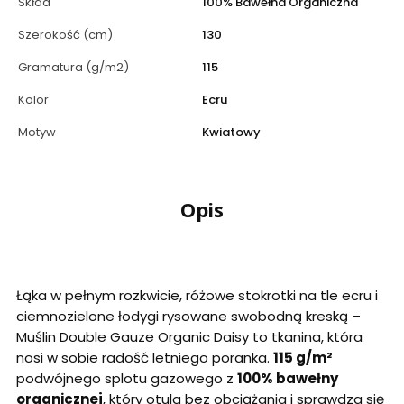
Skład
100% Bawełna Organiczna
Szerokość (cm)
130
Gramatura (g/m2)
115
Kolor
Ecru
Motyw
Kwiatowy
Opis
Łąka w pełnym rozkwicie, różowe stokrotki na tle ecru i
ciemnozielone łodygi rysowane swobodną kreską –
Muślin Double Gauze Organic Daisy to tkanina, która
nosi w sobie radość letniego poranka.
115 g/m²
podwójnego splotu gazowego z
100% bawełny
organicznej
, który otula bez obciążania i sprawdza się