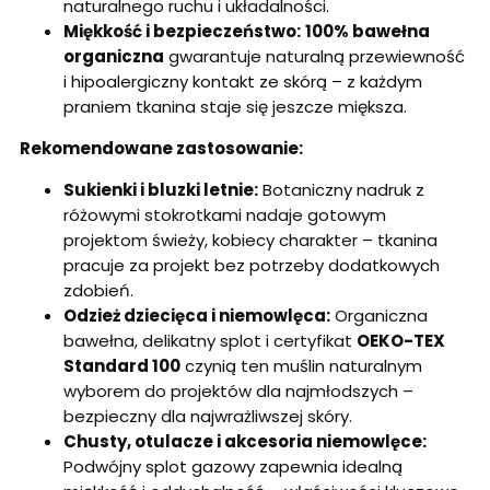
naturalnego ruchu i układalności.
Miękkość i bezpieczeństwo:
100% bawełna
organiczna
gwarantuje naturalną przewiewność
i hipoalergiczny kontakt ze skórą – z każdym
praniem tkanina staje się jeszcze miększa.
Rekomendowane zastosowanie:
Sukienki i bluzki letnie:
Botaniczny nadruk z
różowymi stokrotkami nadaje gotowym
projektom świeży, kobiecy charakter – tkanina
pracuje za projekt bez potrzeby dodatkowych
zdobień.
Odzież dziecięca i niemowlęca:
Organiczna
bawełna, delikatny splot i certyfikat
OEKO-TEX
Standard 100
czynią ten muślin naturalnym
wyborem do projektów dla najmłodszych –
bezpieczny dla najwrażliwszej skóry.
Chusty, otulacze i akcesoria niemowlęce:
Podwójny splot gazowy zapewnia idealną