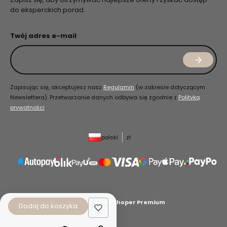
do eksperckich porad.
Twój adres e-mail
Zapisując się, akceptujesz nasz
Regulamin
(w zakresie dotyczącym
Newslettera). Przetwarzanie danych odbywa się zgodnie z
Polityką
prywatności
.
polski
zł
Sklep internetowy
Shoper Premium
Dodaj do koszyka