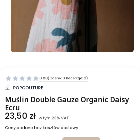
0.00
(Oceny: 0 Recenzje: 0)
Przejdź do sekcji Opinie
POPCOUTURE
Muślin Double Gauze Organic Daisy
Ecru
Cena
23,50 zł
w tym 23% VAT
w tym
23%
VAT
Ceny podane bez kosztów dostawy.