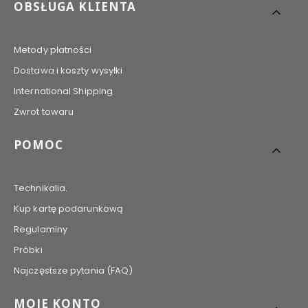
Linki w stopce
OBSŁUGA KLIENTA
Metody płatności
Dostawa i koszty wysyłki
International Shipping
Zwrot towaru
POMOC
Technikalia.
Kup kartę podarunkową
Regulaminy
Próbki
Najczęstsze pytania (FAQ)
MOJE KONTO