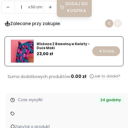
DODAJ DO
x 50 cm
KOSZYKA
Zalecane przy zakupie:
Wiskoza Z Bawełną w Kwiaty -
Duże Maki
Dodaj
Cena
23,00 zł
0.00 zł
Jak to dziala?
Suma dodatkowych produktów:
Czas wysyłki:
24 godziny
Zapytaj o produkt