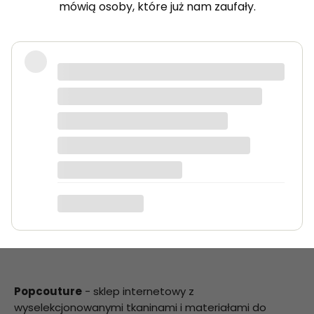
mówią osoby, które już nam zaufały.
Bardzo dobra jakość tkanin, kolory
dokładnie takie jak na zdjęciach.
Zamówienie przyszło szybko i było
starannie zapakowane.
Anna K.
Popcouture
- sklep internetowy z
wyselekcjonowanymi tkaninami i materiałami do