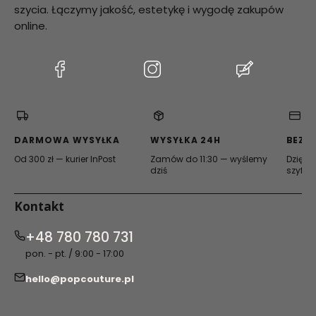
szycia. Łączymy jakość, estetykę i wygodę zakupów
online.
(Otwiera
(Otwiera
(Otwiera
się
się
się
w
w
w
nowej
nowej
nowej
karcie)
karcie)
karcie)
DARMOWA WYSYŁKA
WYSYŁKA 24H
BEZP
Od 300 zł — kurier InPost
Zamów do 11:30 — wyślemy
Dzięki 
dziś
szyfro
Kontakt
+48 780 780 731
pon. - pt. / 9:00 - 17:00
hello@popcouture.pl