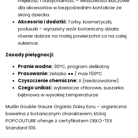
miękkość i oddychalność – właściwości kluczowe
dla akcesoriów w bezpośrednim kontakcie ze
skórą dziecka.
Akcesoria i dodatki:
Torby, kosmetyczki,
poduszki – wyrazisty wzór botaniczny działa
równie dobrze na małej powierzchni co na całej
sukience.
Zasady pielęgnacji:
Pranie wodne:
30°C, program delikatny
Prasowanie:
żelazko ●● / max 150°C
Czyszczenie chemiczne:
X (niedozwolone)
Czego unikać:
wybielacze chlorowe, suszarka
bębnowa w wysokiej temperaturze
Muślin Double Gauze Organic Daisy Ecru – organiczna
bawełna z botanicznym charakterem, którą
POPCOUTURE oferuje z certyfikatem OEKO-TEX
Standard 100.