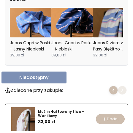
Jeans Capri w Paski
Jeans Capri w Paski
Jeans Riviera w
- Jasny Niebieski
- Niebieski
Pasy Błękitno-
39,00 zł
39,00 zł
Różowe
32,00 zł
Niedostępny
Zalecane przy zakupie:
Muślin Haftowany Elisa -
Waniliowy
Dodaj
Cena
33,00 zł