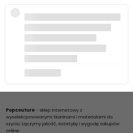
Bardzo dobra jakość tkanin, kolory
dokładnie takie jak na zdjęciach.
Zamówienie przyszło szybko i było
starannie zapakowane.
Anna K.
Popcouture
- sklep internetowy z
wyselekcjonowanymi tkaninami i materiałami do
szycia. Łączymy jakość, estetykę i wygodę zakupów
online.