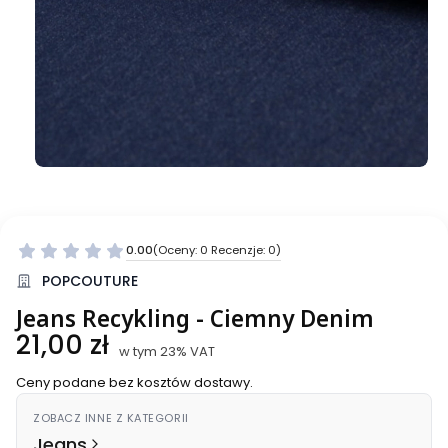
0.00
(Oceny: 0 Recenzje: 0)
Przejdź do sekcji Opinie
POPCOUTURE
Jeans Recykling - Ciemny Denim
Cena
21,00 zł
w tym 23% VAT
w tym
23%
VAT
Ceny podane bez kosztów dostawy.
ZOBACZ INNE Z KATEGORII
Jeans