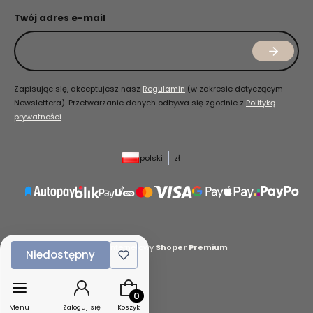
Twój adres e-mail
Zapisując się, akceptujesz nasz
Regulamin
(w zakresie dotyczącym
Newslettera). Przetwarzanie danych odbywa się zgodnie z
Polityką
prywatności
.
polski
zł
Sklep internetowy
Shoper Premium
Niedostępny
Produkty w koszyku: 0. Zobacz szczeg
Menu
Zaloguj się
Koszyk