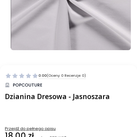
0.00
(Oceny: 0 Recenzje: 0)
Przejdź do sekcji Opinie
POPCOUTURE
Dzianina Dresowa - Jasnoszara
Przejdź do pełnego opisu
Cena
18,00 zł