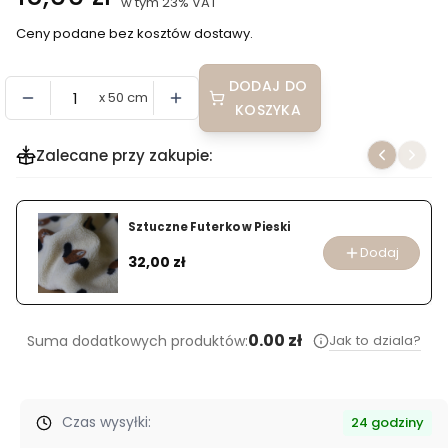
w tym 23% VAT
w tym
23%
VAT
Ceny podane bez kosztów dostawy.
DODAJ DO
x 50 cm
KOSZYKA
Zalecane przy zakupie:
Sztuczne Futerko w Pieski
Dodaj
Cena
32,00 zł
0.00 zł
Jak to dziala?
Suma dodatkowych produktów:
Czas wysyłki:
24 godziny