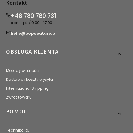
Kontakt
+48 780 780 731
pon. - pt. / 9:00 - 17:00
hello@popcouture.pl
Linki w stopce
OBSŁUGA KLIENTA
Metody płatności
Dostawa i koszty wysyłki
International Shipping
Zwrot towaru
POMOC
Technikalia.