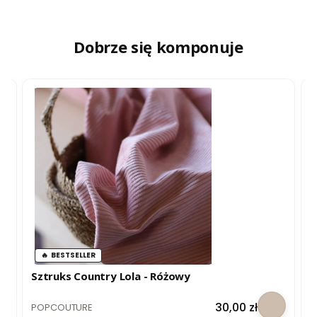
Dobrze się komponuje
BESTSELLER
Sztruks Country Lola - Różowy
S
P
PRODUCENT
P
Cena
30,00 zł
POPCOUTURE
P