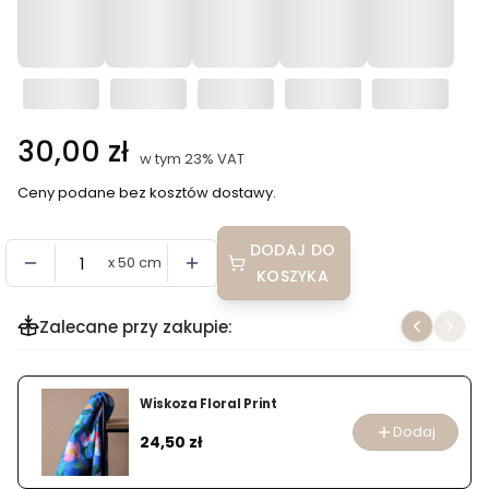
Cena
30,00 zł
w tym 23% VAT
w tym
23%
VAT
Ceny podane bez kosztów dostawy.
DODAJ DO
x 50 cm
KOSZYKA
Zalecane przy zakupie:
Wiskoza Floral Print
Dodaj
Cena
24,50 zł