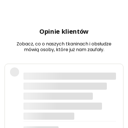
Opinie klientów
Zobacz, co o naszych tkaninach i obsłudze
mówią osoby, które już nam zaufały.
Bardzo dobra jakość tkanin, kolory
dokładnie takie jak na zdjęciach.
Zamówienie przyszło szybko i było
starannie zapakowane.
Anna K.